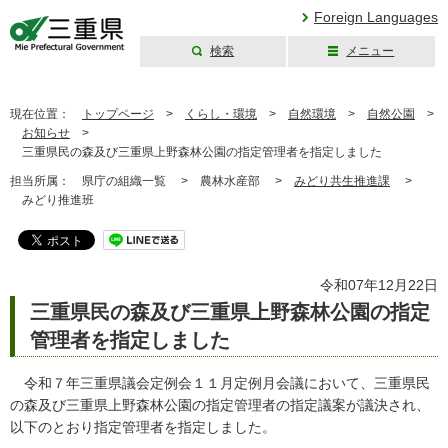
Foreign Languages
検索
メニュー
三重県公式ウェブ
サイト
現在位置：
トップページ
>
くらし・環境
>
自然環境
>
自然公園
>
お知らせ
>
三重県民の森及び三重県上野森林公園の指定管理者を指定しました
担当所属：
県庁の組織一覧 >
農林水産部 >
みどり共生推進課
>
みどり推進班
令和07年12月22日
三重県民の森及び三重県上野森林公園の指定
管理者を指定しました
令和７年三重県議会定例会１１月定例月会議において、三重県民
の森及び三重県上野森林公園の指定管理者の指定議案が議決され、
以下のとおり指定管理者を指定しました。