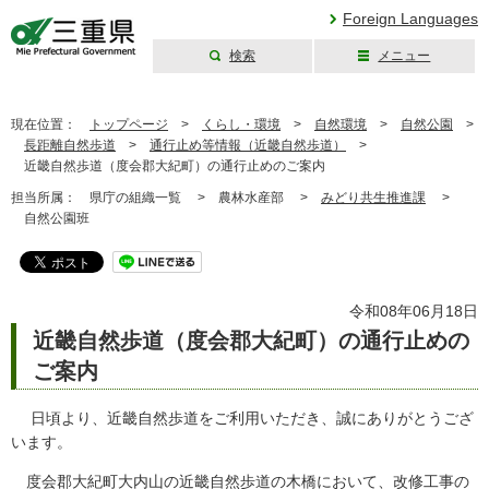
Foreign Languages
検索
メニュー
三重県公式ウェブ
サイト
現在位置：
トップページ
>
くらし・環境
>
自然環境
>
自然公園
>
長距離自然歩道
>
通行止め等情報（近畿自然歩道）
>
近畿自然歩道（度会郡大紀町）の通行止めのご案内
担当所属：
県庁の組織一覧 >
農林水産部 >
みどり共生推進課
>
自然公園班
令和08年06月18日
近畿自然歩道（度会郡大紀町）の通行止めの
ご案内
日頃より、近畿自然歩道をご利用いただき、誠にありがとうござ
います。
度会郡大紀町大内山の近畿自然歩道の木橋において、改修工事の