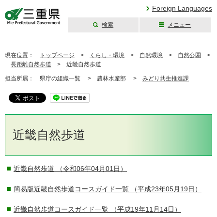
Foreign Languages
検索
メニュー
三重県公式ウェブ
サイト
現在位置：
トップページ
>
くらし・環境
>
自然環境
>
自然公園
>
長距離自然歩道
>
近畿自然歩道
担当所属：
県庁の組織一覧 >
農林水産部 >
みどり共生推進課
近畿自然歩道
近畿自然歩道
（令和06年04月01日）
簡易版近畿自然歩道コースガイド一覧
（平成23年05月19日）
近畿自然歩道コースガイド一覧
（平成19年11月14日）