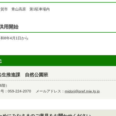
賀市 青山高原 第1駐車場内
供用開始
和8年4月1日から
先
共生推進課 自然公園班
6階）
：059-224-2070
メールアドレス：
midori@pref.mie.lg.jp
ためにみなさまのご意見をお聞かせください