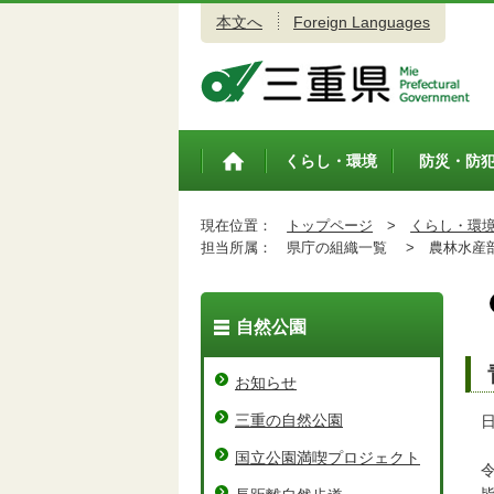
本文へ
Foreign Languages
三重県公式ウェブサイト
くらし・環境
防災・防
トップペ
ージ
現在位置：
トップページ
>
くらし・環
担当所属：
県庁の組織一覧 >
農林水産
自然公園
お知らせ
三重の自然公園
日
国立公園満喫プロジェクト
令