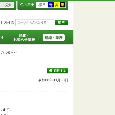
色の変更
拡大
標準
青
黄
黒
ト内検索
県政・
り
組織・業務
お知らせ情報
のお知らせ
令和08年03月30日
印刷する
します。