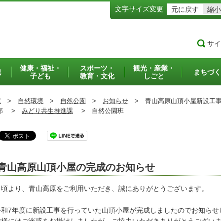
文字サイズ変更
元に戻す
縮小
サイ
健康・福祉・
スポーツ・
観光・産業・
犯
まちづく
子ども
教育・文化
しごと
境
>
自然環境
>
自然公園
>
お知らせ
>
青山高原山頂小屋新設工事
部 >
みどり共生推進課
>
自然公園班
青山高原山頂小屋の完成のお知らせ
頃より、青山高原をご利用いただき、誠にありがとうございます。
和7年度に新設工事を行っていた山頂小屋が完成しましたのでお知らせ