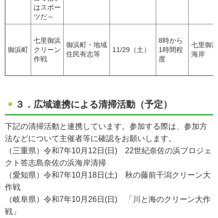
はスポー
ツだ～
七里御浜
8時から
御浜町・地域
七里御
御浜町
クリーン
11/29（土）
1時間程
住民有志等
海岸
作戦
度
３．広域連携による清掃活動（予定）
下記の清掃活動と連携しています。参加する際は、参加方
法などについて主催者等に確認をお願いします。
（三重県）令和7年10月12日(日) 22世紀奈佐の浜プロジェ
クト答志島奈佐の浜海岸清掃
（愛知県）令和7年10月18日(土) 秋の藤前干潟クリーン大
作戦
（岐阜県）令和7年10月26日(日) 「川と海のクリーン大作
戦」