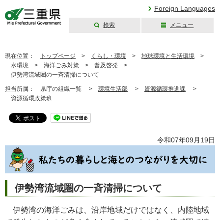
Foreign Languages
検索
メニュー
三重県公式ウェブ
サイト
現在位置：
トップページ
>
くらし・環境
>
地球環境と生活環境
>
水環境
>
海洋ごみ対策
>
普及啓発
>
伊勢湾流域圏の一斉清掃について
担当所属：
県庁の組織一覧 >
環境生活部
>
資源循環推進課
>
資源循環政策班
令和07年09月19日
伊勢湾流域圏の一斉清掃について
伊勢湾の海洋ごみは、沿岸地域だけではなく、内陸地域