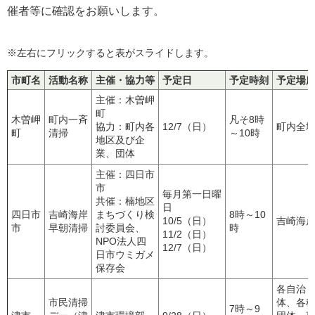
催者等に確認をお願いします。
※左右にフリックすると表がスライドします。
市町名
活動名称
主催・協力等
予定日
予定時刻
予定場
主催：木曽岬
町
木曽岬
町内一斉
凡そ8時
協力：町内各
12/7（日）
町内全
町
清掃
～10時
地区及び企
業、団体
主催：四日市
市
毎月第一日曜
共催：楠地区
日
四日市
吉崎海岸
まちづくり検
8時～10
10/5（日）
吉崎海
市
早朝清掃
討委員会、
時
11/2（日）
NPO法人四
12/7（日）
日市ウミガメ
保存会
各自治
市民清掃
体、各
7時～9