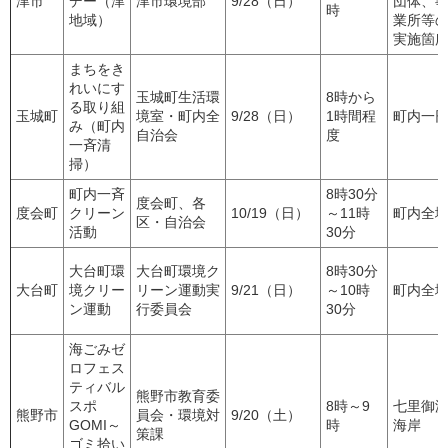
津市
デー（津
津市環境部
9/28（日）
団体、
時
地域）
業所等
実施箇
まちをき
れいにす
玉城町生活環
8時から
る取り組
玉城町
境室・町内全
9/28（日）
1時間程
町内一
み（町内
自治会
度
一斉清
掃）
町内一斉
8時30分
度会町、各
度会町
クリーン
10/19（日）
～11時
町内全
区・自治会
活動
30分
大台町環
大台町環境ク
8時30分
大台町
境クリー
リーン運動実
9/21（日）
～10時
町内全
ン運動
行委員会
30分
海ごみゼ
ロフェス
ティバル
熊野市教育委
スポ
8時～9
七里御
熊野市
員会・環境対
9/20（土）
GOMI～
時
海岸
策課
ゴミ拾い