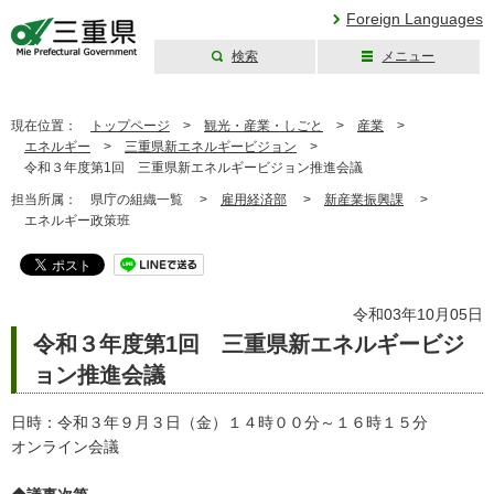
Foreign Languages
検索
メニュー
三重県公式ウェブ
サイト
現在位置：
トップページ
>
観光・産業・しごと
>
産業
>
エネルギー
>
三重県新エネルギービジョン
>
令和３年度第1回 三重県新エネルギービジョン推進会議
担当所属：
県庁の組織一覧 >
雇用経済部
>
新産業振興課
>
エネルギー政策班
令和03年10月05日
令和３年度第1回 三重県新エネルギービジ
ョン推進会議
日時：令和３年９月３日（金）１４時００分～１６時１５分
オンライン会議