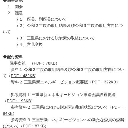
◆議事次第
１ 開会
２ 議題
（１）座長、副座長について
（２）令和２年度の取組結果及び令和３年度の取組方向につ
いて
（３）三重県における脱炭素の取組について
（４）意見交換
◆配付資料
議事次第 （
PDF：78KB
）
資料１ 令和２年度の取組結果及び令和３年度の取組方向につい
て（
PDF：482KB
）
資料２ 三重県新エネルギービジョン概要版（
PDF：322KB
）
参考資料１ 三重県新エネルギービジョン推進会議設置要綱
（
PDF：196KB
）
参考資料２ 三重県における脱炭素の取組状況について（
PDF：
84KB
）
参考資料３ 三重県新エネルギービジョンへの新たな委員の委嘱
について（
PDF：87KB
）