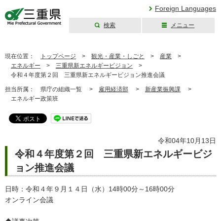
Foreign Languages
検索
メニュー
三重県公式ウェブ
サイト
現在位置：
トップページ
>
観光・産業・しごと
>
産業
>
エネルギー
>
三重県新エネルギービジョン
>
令和４年度第２回 三重県新エネルギービジョン推進会議
担当所属：
県庁の組織一覧 >
雇用経済部
>
新産業振興課
>
エネルギー政策班
令和04年10月13日
令和４年度第２回 三重県新エネルギービジ
ョン推進会議
日時：令和４年９月１４日（水）14時00分～16時00分
オンライン会議