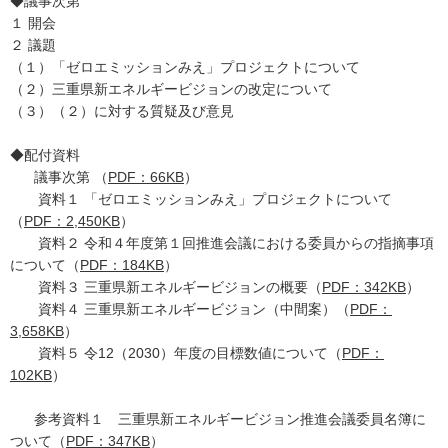
◆議事次第
１ 開会
２ 議題
（１）「ゼロエミッションみえ」プロジェクトについて
（２）三重県新エネルギービジョンの改定について
（３）（２）に対する質疑及び意見
◆配付資料
議事次第 （
PDF：66KB
）
資料１ 「ゼロエミッションみえ」プロジェクトについて
（
PDF：2,450KB
）
資料２ 令和４年度第１回推進会議における委員からの指摘事項
について（
PDF：184KB
）
資料３ 三重県新エネルギービジョンの概要（
PDF：342KB
）
資料４ 三重県新エネルギービジョン（中間案）（
PDF：
3,658KB
）
資料５ 令12（2030）年度の目標数値について（
PDF：
102KB
）
参考資料１ 三重県新エネルギービジョン推進会議委員名簿に
ついて（
PDF：347KB
）