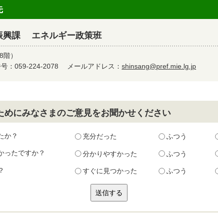
先
振興課 エネルギー政策班
8階）
：059-224-2078
メールアドレス：
shinsang@pref.mie.lg.jp
ためにみなさまのご意見をお聞かせください
たか？
充分だった
ふつう
かったですか？
分かりやすかった
ふつう
？
すぐに見つかった
ふつう