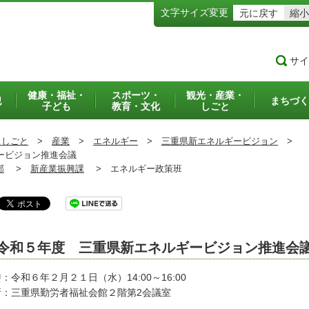
文字サイズ変更
元に戻す
縮小
サイ
健康・福祉・
スポーツ・
観光・産業・
犯
まちづく
子ども
教育・文化
しごと
・しごと
>
産業
>
エネルギー
>
三重県新エネルギービジョン
>
ービジョン推進会議
部
>
新産業振興課
>
エネルギー政策班
令和５年度 三重県新エネルギービジョン推進会
：令和６年２月２１日（水）14:00～16:00
所：三重県勤労者福祉会館２階第2会議室