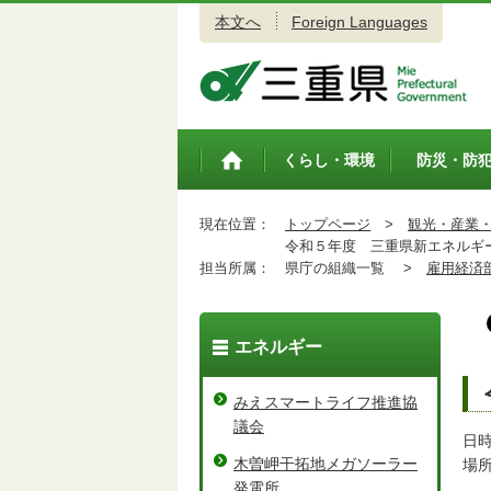
本文へ
Foreign Languages
三重県公式ウェブサイト
くらし・環境
防災・防
トップペ
ージ
現在位置：
トップページ
>
観光・産業
令和５年度 三重県新エネルギ
担当所属：
県庁の組織一覧 >
雇用経済
エネルギー
みえスマートライフ推進協
議会
日時
木曽岬干拓地メガソーラー
場
発電所