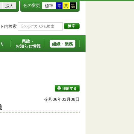
色の変更
拡大
標準
青
黄
黒
ト内検索
県政・
り
組織・業務
お知らせ情報
令和06年03月08日
議
印刷する