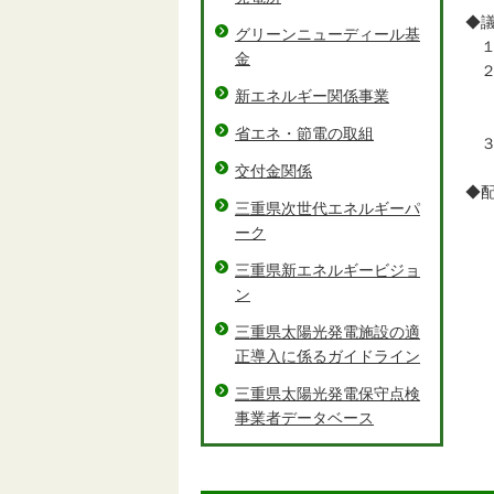
◆
グリーンニューディール基
１
金
２
（
新エネルギー関係事業
（
省エネ・節電の取組
３
交付金関係
◆
三重県次世代エネルギーパ
議
ーク
資
資
三重県新エネルギービジョ
資
ン
参
三重県太陽光発電施設の適
正導入に係るガイドライン
三重県太陽光発電保守点検
事業者データベース