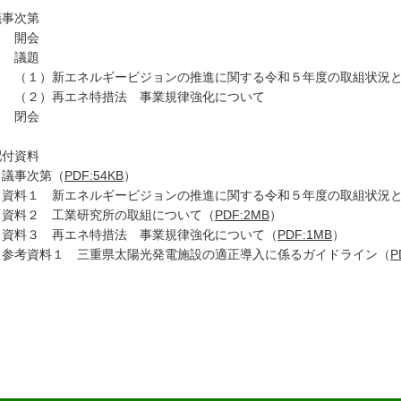
議事次第
 開会
 議題
１）新エネルギービジョンの推進に関する令和５年度の取組状況と
２）再エネ特措法 事業規律強化について
 閉会
配付資料
事次第（
PDF:54KB
）
料１ 新エネルギービジョンの推進に関する令和５年度の取組状況と
料２ 工業研究所の取組について（
PDF:2MB
）
料３ 再エネ特措法 事業規律強化について（
PDF:1MB
）
考資料１ 三重県太陽光発電施設の適正導入に係るガイドライン（
P