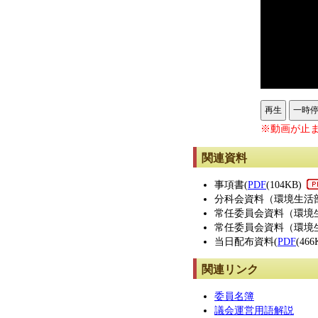
再生
一時
※動画が止ま
関連資料
事項書(
PDF
(104KB)
分科会資料（環境生活
常任委員会資料（環境
常任委員会資料（環境
当日配布資料(
PDF
(466
関連リンク
委員名簿
議会運営用語解説