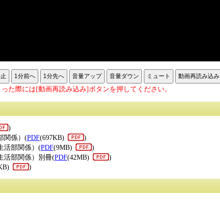
停止
1分前へ
1分先へ
音量アップ
音量ダウン
ミュート
動画再読み込み
った際には[動画再読み込み]ボタンを押してください。
)
部関係）(
PDF
(697KB)
)
生活部関係）(
PDF
(9MB)
)
生活部関係）別冊(
PDF
(42MB)
)
KB)
)