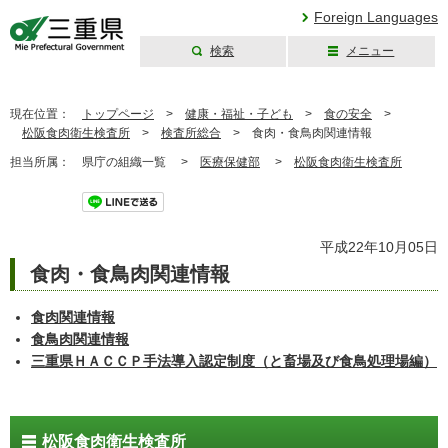
Foreign Languages
検索
メニュー
三重県公式ウェブ
サイト
現在位置：
トップページ
>
健康・福祉・子ども
>
食の安全
>
松阪食肉衛生検査所
>
検査所総合
>
食肉・食鳥肉関連情報
担当所属：
県庁の組織一覧 >
医療保健部
>
松阪食肉衛生検査所
ツイート
平成22年10月05日
食肉・食鳥肉関連情報
食肉関連情報
食鳥肉関連情報
三重県ＨＡＣＣＰ手法導入認定制度（と畜場及び食鳥処理場編）
松阪食肉衛生検査所