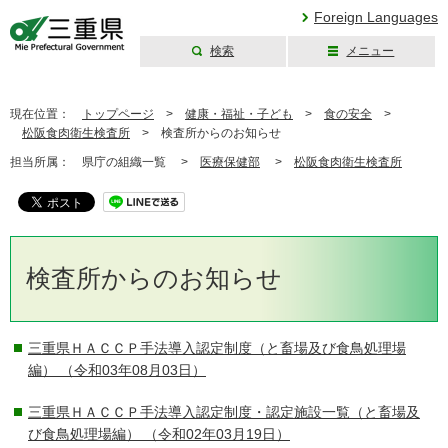
Foreign Languages
検索
メニュー
三重県公式ウェブ
サイト
現在位置：
トップページ
>
健康・福祉・子ども
>
食の安全
>
松阪食肉衛生検査所
>
検査所からのお知らせ
担当所属：
県庁の組織一覧 >
医療保健部
>
松阪食肉衛生検査所
検査所からのお知らせ
三重県ＨＡＣＣＰ手法導入認定制度（と畜場及び食鳥処理場
編）
（令和03年08月03日）
三重県ＨＡＣＣＰ手法導入認定制度・認定施設一覧（と畜場及
び食鳥処理場編）
（令和02年03月19日）