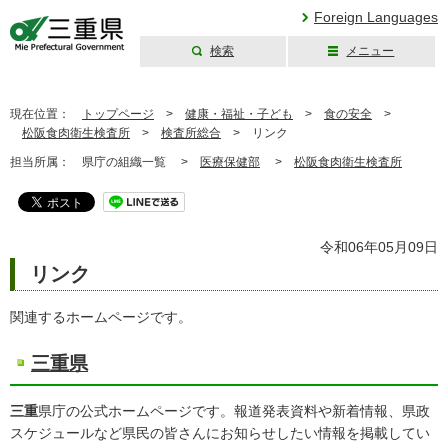
Foreign Languages
検索
メニュー
三重県公式ウェブ
サイト
現在位置：
トップページ
>
健康・福祉・子ども
>
食の安全
>
松阪食肉衛生検査所
>
検査所総合
>
リンク
担当所属：
県庁の組織一覧 >
医療保健部
>
松阪食肉衛生検査所
令和06年05月09日
リンク
関連するホームページです。
三重県
三重
県庁の公式ホームページです。報道発表資料や新着情報、県政
スケジュールなど県民の皆さんにお知らせしたい情報を掲載してい