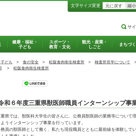
文字サイズ変更
元に戻す
縮小
サイ
健康・福祉・
スポーツ・
観光・産業・
犯
まちづく
子ども
教育・文化
しごと
・子ども
>
食の安全
>
松阪食肉衛生検査所
>
検査所見学について
部
>
松阪食肉衛生検査所
ツイート
令和６年度三重県獣医師職員インターンシップ事
重県では、獣医科大学生の皆さんに、公務員獣医師の業務等について理
るようインターンシップ事業を行っています。
務員の獣医師として働く、私たち現役職員とともに最前線を体験してい