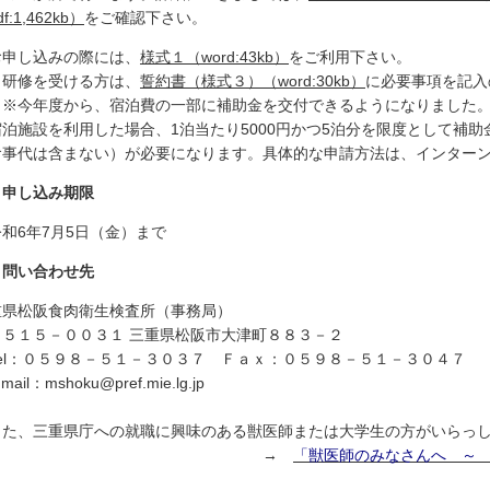
f:1,462kb）
をご確認下さい。
お申し込みの際には、
様式１（word:43kb）
をご利用下さい。
※研修を受ける方は、
誓約書（様式３）（word:30kb）
に必要事項を記入
※※今年度から、宿泊費の一部に補助金を交付できるようになりました
宿泊施設を利用した場合、1泊当たり5000円かつ5泊分を限度として補
食事代は含まない）が必要になります。具体的な申請方法は、インター
．申し込み期限
和6年7月5日（金）まで
．問い合わせ先
重県松阪食肉衛生検査所（事務局）
〒５１５－００３１ 三重県松阪市大津町８８３－２
Tel：０５９８－５１－３０３７ Ｆａｘ：０５９８－５１－３０４７
mail：mshoku@pref.mie.lg.jp
た、三重県庁への就職に興味のある獣医師または大学生の方がいらっし
→
「獣医師のみなさんへ ～