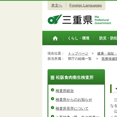
本文へ
Foreign Languages
三重県公式ウェブサイト
くらし・環境
防災・防
トップペ
ージ
現在位置：
トップページ
>
健康・福祉
担当所属：
県庁の組織一覧 >
医療保健
松阪食肉衛生検査所
検査所総合
検査所からのお知らせ
三
な
検査所見学について
公