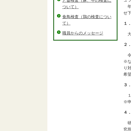
ュ
と畜検査（豚、牛の検査に
年
ついて）
せ
食鳥検査（鶏の検査につい
て）
１
職員からのメッセージ
大
２
令
※
り
希
３
１
※
４
研
究