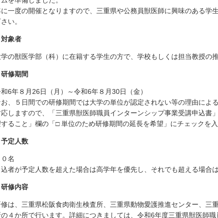
ラムを準備しました。
に一度の開催となりますので、三重県や公務員獣医師に興味のある学生
下さい。
．対象者
学の獣医学部（科）に在籍する学生の方で、学校もしくは担当教授の推
．研修期間
和6年８月26日（月）～令和6年８月30日（金）
なお、５日間での研修期間では大学の単位が認定されない等の理由によ
対応しますので、「三重県獣医師職員インターンシップ事業受講申込書
望すること」欄の「□ 単位のため研修期間の延長を希望」にチェックを
．予定人数
０名
申込者が予定人数を超えた場合は高学年を優先し、それでも超える場合
．研修内容
修は、三重県松阪食肉衛生検査所、三重県動物愛護推進センター、三重
所の４か所で行います。詳細につきましては、
令和6年度三重県獣医師職