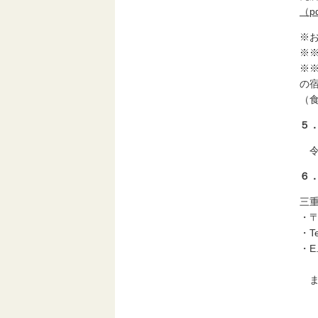
（pd
※
※
※
の
（
５
令
６
三
・
・
・E.
ま