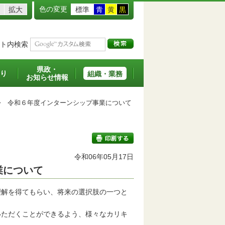
色の変更
拡大
標準
青
黄
黒
ト内検索
県政・
り
組織・業務
お知らせ情報
>
令和６年度インターンシップ事業について
令和06年05月17日
業について
印刷する
解を得てもらい、将来の選択肢の一つと
ただくことができるよう、様々なカリキ