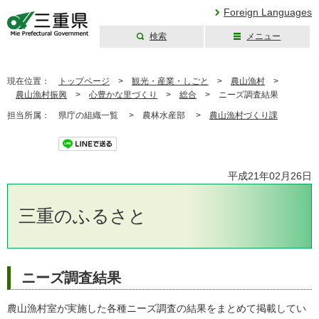
Foreign Languages
検索
メニュー
三重県公式ウェブ
サイト
現在位置：
トップページ
>
観光・産業・しごと
>
農山漁村
>
農山漁村振興
>
心豊かな里づくり
>
総合
>
ニーズ調査結果
担当所属：
県庁の組織一覧 >
農林水産部 >
農山漁村づくり課
ツイート
平成21年02月26日
三重のふるさと
ニーズ調査結果
農山漁村室が実施した各種ニーズ調査の結果をまとめて掲載してい