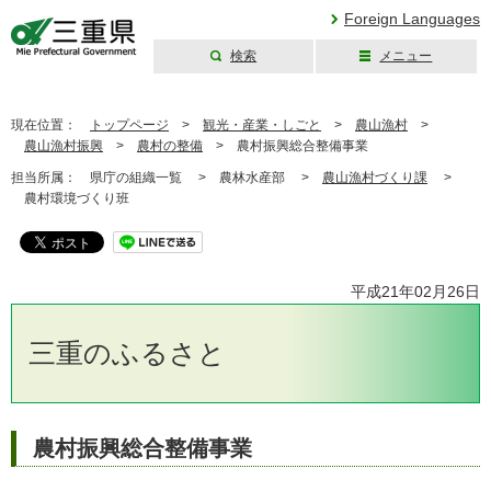
Foreign Languages
検索
メニュー
三重県公式ウェブ
サイト
現在位置：
トップページ
>
観光・産業・しごと
>
農山漁村
>
農山漁村振興
>
農村の整備
>
農村振興総合整備事業
担当所属：
県庁の組織一覧 >
農林水産部 >
農山漁村づくり課
>
農村環境づくり班
平成21年02月26日
三重のふるさと
農村振興総合整備事業