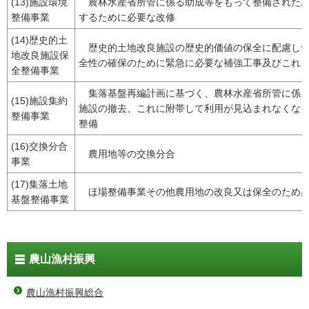
(13)施設環境
農林水産省所管に係る助成等をもって整備された農
整備事業
するために必要な改修
(14)歴史的土
歴史的土地改良施設の歴史的価値の保全に配慮しつ
地改良施設保
全性の確保のために緊急に必要な補強工事及びこれ
全整備事業
集落基盤再編計画に基づく、農林水産省所管に係る
(15)施設集約
施設の撤去、これに附帯して利用が見込まれなくな
整備事業
整備
(16)交換分合
農用地等の交換分合
事業
(17)集落土地
ほ場整備事業その他農用地の改良又は保全のため必
基盤整備事業
農山漁村振興
農山漁村振興総合