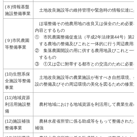
(８)情報基盤
土地改良施設等の維持管理や緊急時の情報伝達に必
施設整備事業
ほ場整備その他農用地の改良又は保全のため必要な
内容とするもの
① 市民農園整備促進法（平成2年法律第44号）第
(９)市民農園
する農地の整備及びこれと一体的に行う周辺農用地
等整備事業
② 集落農園開設の用に供する農用地及びこれと一
するもの
③ ①又は②に附帯する都市との交流のために必要
(10)生態系保
土地改良施設等の農業施設が有すべき自然環境、生
全施設等整備
設の整備及びその周辺環境の美化を図るための修景
事業
(11)地域資源
利活用施設整
農村地域における地域資源を利活用して農業生産の
備
(12)施設補強
農林水産省所管に係る助成等をもって整備された農
整備事業
補強