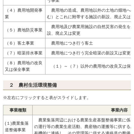
う事業
（４）農用地開発事
農用地の造成、農用地以外の土地の畑地への
業
む）とこれに附帯する施設の新設、廃止又は
農用地及び農業用施設の自然災害の発生を未
（５）農地防災事業
設、廃止又は変更
（６）客土事業
農用地につき行う客土
（７）暗渠排水事業
農用地につき行う完全暗渠の新設又は変更
（８）農用地の改良
（１）～（７）以外の農用地の改良又は保全
又は保全事業
２ 農村生活環境整備
※左右にフリックすると表がスライドします。
事業種類
事業内容
農業集落周辺における農業生産基盤整備事業に係る
(１)農業集落
の運行等の農業生産活動、農産物の運搬等に供する
道整備事業
有機的に連絡し、その管理等に供する連絡道の整備