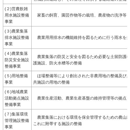
(２)営農飲雑
用水施設整備
家畜の飼育、園芸作物等の栽培、農産物の洗浄等を
事業
(３)農業集落
排水施設整備
農業用用排水の機能維持を図るために行う雨水を排
事業
(４)農業集落
農業集落の防災と安全を図るため必要な土留防護柵
防災安全施設
護施設、防火水槽等の整備
整備事業
(５)用地整備
ほ場整備等により創出された非農用地の整備及び農
事業
共施設の用地の整備
(６)地域農業
活動拠点施設
農業生産活動、農業生産基盤の維持管理等の拠点と
整備事業
(７)集落環境
農業集落における環境を保全管理するための農山廃
管理施設整備
これに附帯する施設の整備
事業