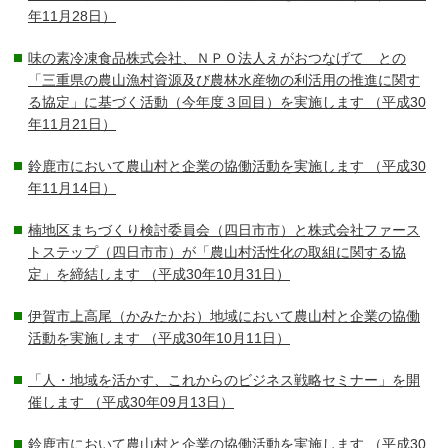
年11月28日）
味の素冷凍食品株式会社、ＮＰＯ法人えがおつなげて との
「三重県の農山漁村資源及び農林水産物の利活用の推進に関す
る協定」に基づく活動（今年度３回目）を実施します
（平成30
年11月21日）
鈴鹿市において農山村と企業の協働活動を実施します
（平成30
年11月14日）
楠地区まちづくり検討委員会（四日市市）と株式会社ファース
トステップ（四日市市）が「農山村活性化の取組に関する協
定」を締結します
（平成30年10月31日）
伊賀市上高尾（かみたかお）地域において農山村と企業の協働
活動を実施します
（平成30年10月11日）
「人・地域を活かす、これからのビジネス戦略セミナー」を開
催します
（平成30年09月13日）
鈴鹿市において農山村と企業の協働活動を実施します
（平成30