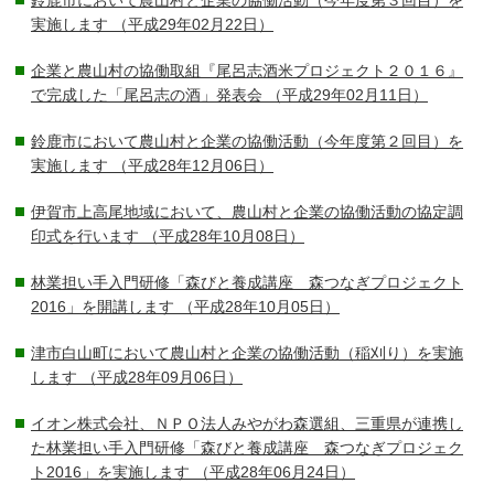
鈴鹿市において農山村と企業の協働活動（今年度第３回目）を
実施します
（平成29年02月22日）
企業と農山村の協働取組『尾呂志酒米プロジェクト２０１６』
で完成した「尾呂志の酒」発表会
（平成29年02月11日）
鈴鹿市において農山村と企業の協働活動（今年度第２回目）を
実施します
（平成28年12月06日）
伊賀市上高尾地域において、農山村と企業の協働活動の協定調
印式を行います
（平成28年10月08日）
林業担い手入門研修「森びと養成講座 森つなぎプロジェクト
2016」を開講します
（平成28年10月05日）
津市白山町において農山村と企業の協働活動（稲刈り）を実施
します
（平成28年09月06日）
イオン株式会社、ＮＰＯ法人みやがわ森選組、三重県が連携し
た林業担い手入門研修「森びと養成講座 森つなぎプロジェク
ト2016」を実施します
（平成28年06月24日）