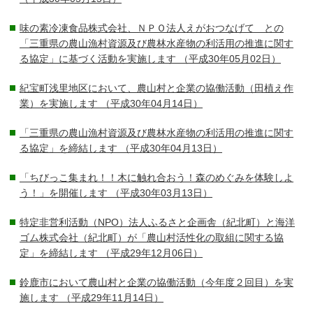
味の素冷凍食品株式会社、ＮＰＯ法人えがおつなげて との
「三重県の農山漁村資源及び農林水産物の利活用の推進に関す
る協定」に基づく活動を実施します
（平成30年05月02日）
紀宝町浅里地区において、農山村と企業の協働活動（田植え作
業）を実施します
（平成30年04月14日）
「三重県の農山漁村資源及び農林水産物の利活用の推進に関す
る協定」を締結します
（平成30年04月13日）
「ちびっこ集まれ！！木に触れ合おう！森のめぐみを体験しよ
う！」を開催します
（平成30年03月13日）
特定非営利活動（NPO）法人ふるさと企画舎（紀北町）と海洋
ゴム株式会社（紀北町）が「農山村活性化の取組に関する協
定」を締結します
（平成29年12月06日）
鈴鹿市において農山村と企業の協働活動（今年度２回目）を実
施します
（平成29年11月14日）