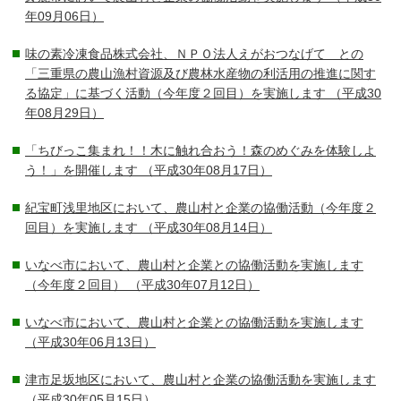
年09月06日）
味の素冷凍食品株式会社、ＮＰＯ法人えがおつなげて との
「三重県の農山漁村資源及び農林水産物の利活用の推進に関す
る協定」に基づく活動（今年度２回目）を実施します
（平成30
年08月29日）
「ちびっこ集まれ！！木に触れ合おう！森のめぐみを体験しよ
う！」を開催します
（平成30年08月17日）
紀宝町浅里地区において、農山村と企業の協働活動（今年度２
回目）を実施します
（平成30年08月14日）
いなべ市において、農山村と企業との協働活動を実施します
（今年度２回目）
（平成30年07月12日）
いなべ市において、農山村と企業との協働活動を実施します
（平成30年06月13日）
津市足坂地区において、農山村と企業の協働活動を実施します
（平成30年05月15日）