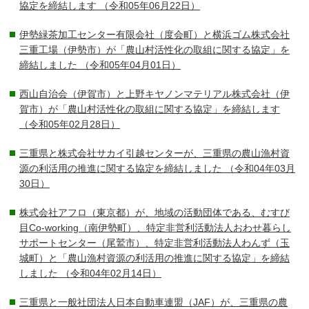
協定を締結します
（令和05年06月22日）
伊勢緑茶加工センター有限会社（度会町）と横浜ゴム株式会社
三重工場（伊勢市）が「農山村活性化の取組に関する協定」を
締結しました
（令和05年04月01日）
西山自治会（伊賀市）と上野キヤノンマテリアル株式会社（伊
賀市）が「農山村活性化の取組に関する協定」を締結します
（令和05年02月28日）
三重県と株式会社サカイ引越センターが、三重県の農山漁村資
源の利活用の推進に関する協定を締結しました
（令和04年03月
30日）
株式会社アフロ（東京都）が、地域の活動団体である、むすび
目Co-working（南伊勢町）、特定非営利活動法人おわせ暮らし
サポートセンター（尾鷲市）、特定非営利活動法人わんず（玉
城町）と「農山漁村資源の利活用の推進に関する協定」を締結
しました
（令和04年02月14日）
三重県と一般社団法人日本自動車連盟（JAF）が、三重県の農