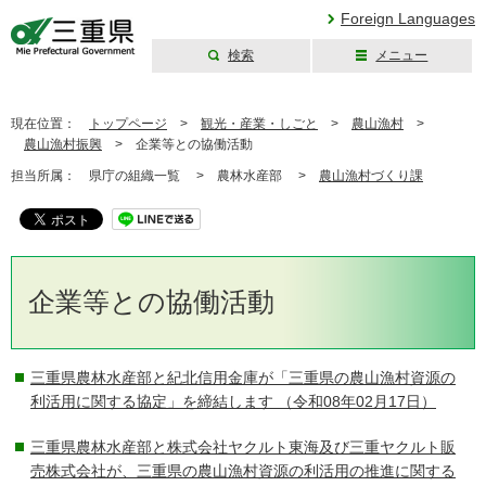
Foreign Languages
検索
メニュー
三重県公式ウェブ
サイト
現在位置：
トップページ
>
観光・産業・しごと
>
農山漁村
>
農山漁村振興
>
企業等との協働活動
担当所属：
県庁の組織一覧 >
農林水産部 >
農山漁村づくり課
企業等との協働活動
三重県農林水産部と紀北信用金庫が「三重県の農山漁村資源の
利活用に関する協定」を締結します
（令和08年02月17日）
三重県農林水産部と株式会社ヤクルト東海及び三重ヤクルト販
売株式会社が、三重県の農山漁村資源の利活用の推進に関する