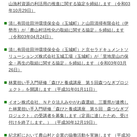
山漁村資源の利活用の推進に関する協定を締結します
（令和03
年10月29日）
清し有田佐田沖環境保全会（玉城町）と山田清掃有限会社（伊
勢市）が「農山村活性化の取組に関する協定」を締結します
（令和03年04月24日）
清し有田佐田沖環境保全会（玉城町）と京セラドキュメントソ
リューションズ株式会社玉城工場（玉城町）が「里地里山の保
全・再生の取組に関する協定」を締結します
（令和03年03月
26日）
林業担い手入門研修「森びと養成講座 第５回森つなぎプロジ
ェクト」を開講します
（平成31年01月11日）
イオン株式会社、ＮＰＯ法人みやがわ森選組、三重県が連携し
た林業担い手入門研修「森びと養成講座 第５回 森つなぎプ
ロジェクト」の受講者を募集します（定員に達したため、受け
付けを終了します。）
（平成30年12月19日）
紀北町において農山村と企業の協働活動を実施します
（平成30