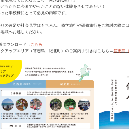
南部地域ってどんなところ？何があるの？」
子どもたちに今までやったことのない体験をさせてみたい！」
いった学校様にとって必見の内容です。
帰りの遠足や社会見学はもちろん、修学旅行や研修旅行をご検討の際に
部地域へお越しください。
f版ダウンロード→
こちら
ックアップエリア（答志島、紀北町）のご案内手引きはこちら→
答志島