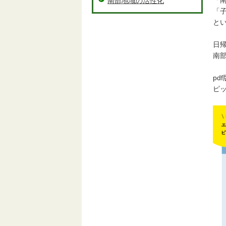
「
南部地域の活性化
「
と
日
南
pd
ピ