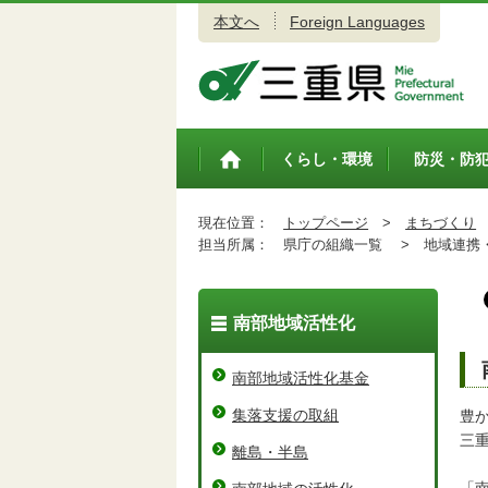
本文へ
Foreign Languages
三重県公式ウェブサイト
くらし・環境
防災・防
トップペ
ージ
現在位置：
トップページ
>
まちづくり
担当所属：
県庁の組織一覧 >
地域連携・
南部地域活性化
南部地域活性化基金
集落支援の取組
豊
三
離島・半島