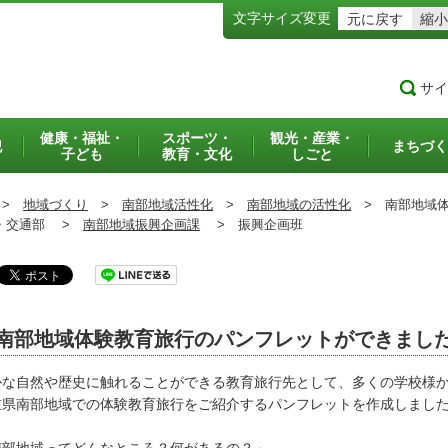
文字サイズ変更
元に戻す
縮小
サイ
健康・福祉・
スポーツ・
観光・産業・
犯
まちづく
子ども
教育・文化
しごと
>
地域づくり
>
南部地域活性化
>
南部地域の活性化
>
南部地域体
交通部 >
南部地域振興企画課
>
振興企画班
南部地域体験教育旅行のパンフレットができまし
かな自然や歴史に触れることができる教育旅行先として、多くの学校様
重県南部地域での体験教育旅行をご紹介するパンフレットを作成しまし