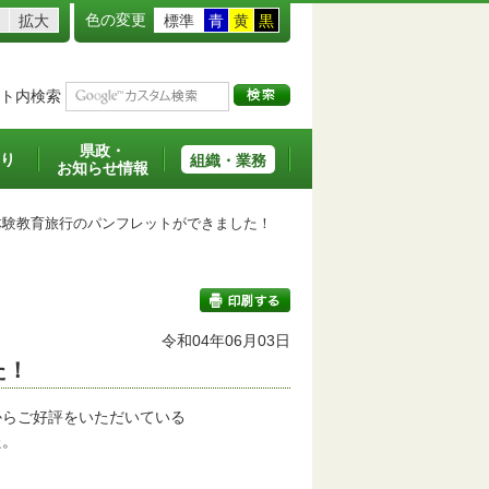
色の変更
拡大
標準
青
黄
黒
ト内検索
県政・
り
組織・業務
お知らせ情報
験教育旅行のパンフレットができました！
令和04年06月03日
た！
印刷する
からご好評をいただいている
た。