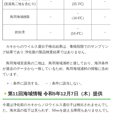
－
－
(安楽島二地を含む※)
(15.3℃)
－
鳥羽海域桃取
－
－
（14.6℃）
－
的矢湾
－
－
(14.4℃）
カキからのウイルス遺伝子検出結果は、養殖段階でのサンプリン
グ結果であり 浄化後の製品検査結果ではありません。
鳥羽海域安楽島の二地は、鳥羽海域浦村と接しており、海洋条件
が過去のデータから一致しているため、鳥羽海域浦村の情報に含め
ています。
＋：条件に該当する。 －：条件に該当しない。
第11回海域情報 令和5年12月7日（木）提供
今週は浄化前のカキからノロウイルス遺伝子は検出されませんでし
た。海水温の低下は見られず、50㎜を超える降雨もありませんでし