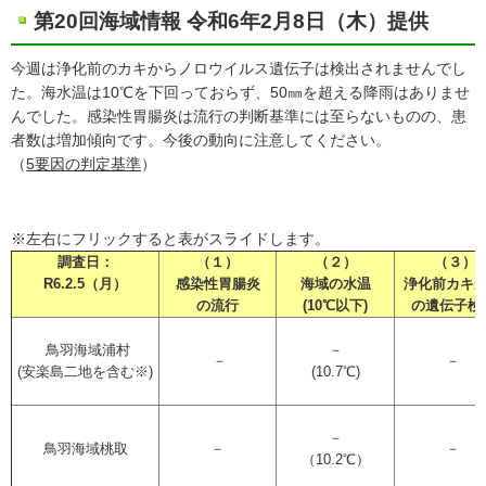
第20回海域情報 令和6年2月8日（木）提供
今週は浄化前のカキからノロウイルス遺伝子は検出されませんでし
た。海水温は10℃を下回っておらず、50㎜を超える降雨はありませ
んでした。感染性胃腸炎は流行の判断基準には至らないものの、患
者数は増加傾向です。今後の動向に注意してください。
（
5要因の判定基準
）
※左右にフリックすると表がスライドします。
調査日：
（１）
（２）
（３）
R6.2.5（月）
感染性胃腸炎
海域の水温
浄化前カキ
の流行
(10℃以下)
の遺伝子検
鳥羽海域浦村
－
－
－
(安楽島二地を含む※)
(10.7℃)
－
鳥羽海域桃取
－
－
（10.2℃）