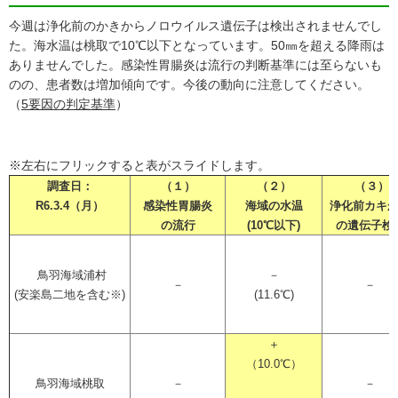
今週は浄化前のかきからノロウイルス遺伝子は検出されませんでし
た。海水温は桃取で10℃以下となっています。50㎜を超える降雨は
ありませんでした。感染性胃腸炎は流行の判断基準には至らないも
のの、患者数は増加傾向です。今後の動向に注意してください。
（
5要因の判定基準
）
※左右にフリックすると表がスライドします。
調査日：
（１）
（２）
（３）
R6.3.4（月）
感染性胃腸炎
海域の水温
浄化前カキ
の流行
(10℃以下)
の遺伝子検
鳥羽海域浦村
－
－
－
(安楽島二地を含む※)
(11.6℃)
＋
（10.0℃）
鳥羽海域桃取
－
－