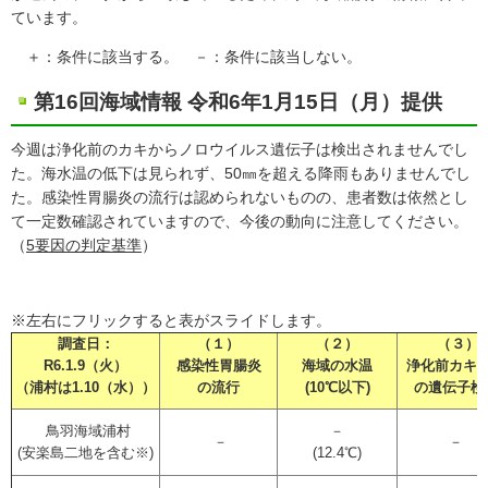
ています。
＋：条件に該当する。 －：条件に該当しない。
第16回海域情報 令和6年1月15日（月）提供
今週は浄化前のカキからノロウイルス遺伝子は検出されませんでし
た。海水温の低下は見られず、50㎜を超える降雨もありませんでし
た。感染性胃腸炎の流行は認められないものの、患者数は依然とし
て一定数確認されていますので、今後の動向に注意してください。
（
5要因の判定基準
）
※左右にフリックすると表がスライドします。
調査日：
（１）
（２）
（３）
R6.1.9（火）
感染性胃腸炎
海域の水温
浄化前カキ
（浦村は1.10（水））
の流行
(10℃以下)
の遺伝子検
鳥羽海域浦村
－
－
－
(安楽島二地を含む※)
(12.4℃)