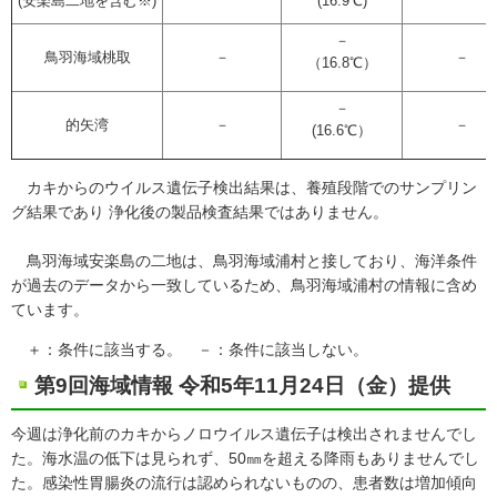
(安楽島二地を含む※)
(16.9℃)
－
鳥羽海域桃取
－
－
（16.8℃）
－
的矢湾
－
－
(16.6℃）
カキからのウイルス遺伝子検出結果は、養殖段階でのサンプリン
グ結果であり 浄化後の製品検査結果ではありません。
鳥羽海域安楽島の二地は、鳥羽海域浦村と接しており、海洋条件
が過去のデータから一致しているため、鳥羽海域浦村の情報に含め
ています。
＋：条件に該当する。 －：条件に該当しない。
第9回海域情報 令和5年11月24日（金）提供
今週は浄化前のカキからノロウイルス遺伝子は検出されませんでし
た。海水温の低下は見られず、50㎜を超える降雨もありませんでし
た。感染性胃腸炎の流行は認められないものの、患者数は増加傾向