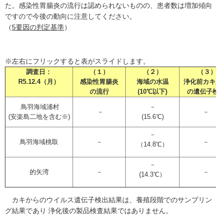
た。感染性胃腸炎の流行は認められないものの、患者数は増加傾向
ですので今後の動向に注意してください。
（
5要因の判定基準
）
※左右にフリックすると表がスライドします。
調査日：
（１）
（２）
（３）
R5.12.4（月）
感染性胃腸炎
海域の水温
浄化前カキ
の流行
(10℃以下)
の遺伝子検
鳥羽海域浦村
－
－
－
(安楽島二地を含む※)
(15.6℃)
－
鳥羽海域桃取
－
－
（14.8℃）
－
的矢湾
－
－
(14.3℃）
カキからのウイルス遺伝子検出結果は、養殖段階でのサンプリン
グ結果であり 浄化後の製品検査結果ではありません。