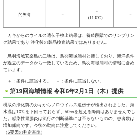
－
的矢湾
－
－
(11.0℃）
カキからのウイルス遺伝子検出結果は、養殖段階でのサンプリン
グ結果であり 浄化後の製品検査結果ではありません。
鳥羽海域安楽島の二地は、鳥羽海域浦村と接しており、海洋条件
が過去のデータから一致しているため、鳥羽海域浦村の情報に含め
ています。
＋：条件に該当する。 －：条件に該当しない。
第19回海域情報 令和6年2月1日（木）提供
桃取の浄化前のカキからノロウイルス遺伝子が検出されました。海
水温は10℃を下回っておらず、50㎜を超える降雨はありませんでし
た。感染性胃腸炎は流行の判断基準には至らないものの、患者数は
増加傾向です。今後の動向に注意してください。
（
5要因の判定基準
）