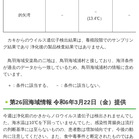
－
的矢湾
－
－
(13.4℃）
カキからのウイルス遺伝子検出結果は、養殖段階でのサンプリン
グ結果であり 浄化後の製品検査結果ではありません。
鳥羽海域安楽島の二地は、鳥羽海域浦村と接しており、海洋条件
が過去のデータから一致しているため、鳥羽海域浦村の情報に含め
ています。
＋：条件に該当する。 －：条件に該当しない。
第26回海域情報 令和6年3月22日（金）提供
今週は浄化前のかきからノロウイルス遺伝子は検出されませんでし
た。海水温は10℃を下回っていませんでした。感染性胃腸炎は流行
の判断基準には至らないものの、患者数は増加傾向です。今後の動
向に注意してください。また、食中毒事件と断定されたものではあ