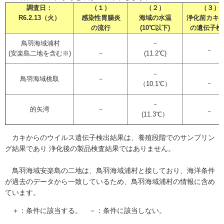
調査日：
（１）
（２）
（３）
R6.2.13（火）
感染性胃腸炎
海域の水温
浄化前カキ
の流行
(10℃以下)
の遺伝子検
鳥羽海域浦村
－
－
(安楽島二地を含む※)
－
(11.2℃)
－
鳥羽海域桃取
－
－
（10.1℃）
－
的矢湾
－
－
(11.3℃）
カキからのウイルス遺伝子検出結果は、養殖段階でのサンプリン
グ結果であり 浄化後の製品検査結果ではありません。
鳥羽海域安楽島の二地は、鳥羽海域浦村と接しており、海洋条件
が過去のデータから一致しているため、鳥羽海域浦村の情報に含め
ています。
＋：条件に該当する。 －：条件に該当しない。