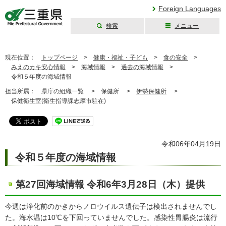
Foreign Languages
検索
メニュー
三重県公式ウェブ
サイト
現在位置：
トップページ
>
健康・福祉・子ども
>
食の安全
>
みえのカキ安心情報
>
海域情報
>
過去の海域情報
>
令和５年度の海域情報
担当所属：
県庁の組織一覧 >
保健所 >
伊勢保健所
>
保健衛生室(衛生指導課志摩市駐在)
令和06年04月19日
令和５年度の海域情報
第27回海域情報 令和6年3月28日（木）提供
今週は浄化前のかきからノロウイルス遺伝子は検出されませんでし
た。海水温は10℃を下回っていませんでした。感染性胃腸炎は流行