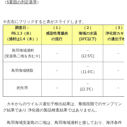
（
5要因の判定基準
）
※左右にフリックすると表がスライドします。
調査日：
（１）
（２）
（３）
R6.1.3（水）
感染性胃腸炎
海域の水温
浄化前カキ
（浦村は1.4（木））
の流行
(10℃以下)
の遺伝子検
鳥羽海域浦村
－
－
－
(安楽島二地を含む※)
(12.5℃)
－
鳥羽海域桃取
－
－
（11.6℃）
－
的矢湾
－
－
(12.3℃）
カキからのウイルス遺伝子検出結果は、養殖段階でのサンプリン
グ結果であり 浄化後の製品検査結果ではありません。
鳥羽海域安楽島の二地は、鳥羽海域浦村と接しており、海洋条件