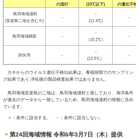
の流行
(10℃以下)
の遺伝子検
鳥羽海域浦村
－
－
－
(安楽島二地を含む※)
(11.4℃)
－
鳥羽海域桃取
－
－
（10.2℃）
－
的矢湾
－
－
(13.5℃）
カキからのウイルス遺伝子検出結果は、養殖段階でのサンプリン
グ結果であり 浄化後の製品検査結果ではありません。
鳥羽海域安楽島の二地は、鳥羽海域浦村と接しており、海洋条件
が過去のデータから一致しているため、鳥羽海域浦村の情報に含め
ています。
＋：条件に該当する。 －：条件に該当しない。
第24回海域情報 令和6年3月7日（木）提供