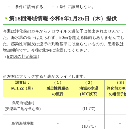
＋：条件に該当する。 －：条件に該当しない。
第18回海域情報 令和6年1月25日（木）提供
今週は浄化前のカキからノロウイルス遺伝子は検出されませんでし
た。海水温の低下は見られず、50㎜を超える降雨もありませんでし
た。感染性胃腸炎は流行の判断基準には至らないものの、患者数は
増加傾向です。今後の動向に注意してください。
（
5要因の判定基準
）
※左右にフリックすると表がスライドします。
調査日：
（１）
（２）
（３）
R6.1.22（月）
感染性胃腸炎
海域の水温
浄化前カキ
の流行
(10℃以下)
の遺伝子検
鳥羽海域浦村
－
－
－
(安楽島二地を含む※)
(11.7℃)
－
鳥羽海域桃取
－
－
（10.7℃）