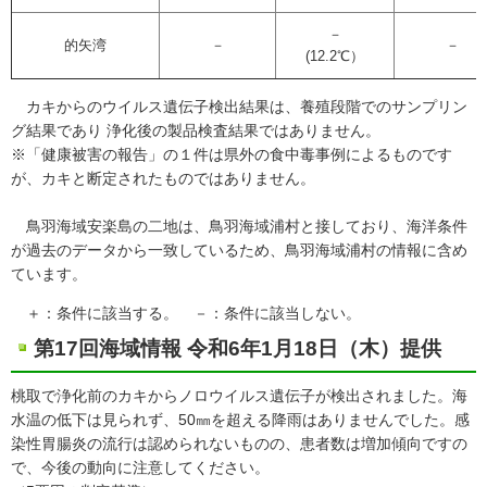
－
的矢湾
－
－
(12.2℃）
カキからのウイルス遺伝子検出結果は、養殖段階でのサンプリン
グ結果であり 浄化後の製品検査結果ではありません。
※「健康被害の報告」の１件は県外の食中毒事例によるものです
が、カキと断定されたものではありません。
鳥羽海域安楽島の二地は、鳥羽海域浦村と接しており、海洋条件
が過去のデータから一致しているため、鳥羽海域浦村の情報に含め
ています。
＋：条件に該当する。 －：条件に該当しない。
第17回海域情報 令和6年1月18日（木）提供
桃取で浄化前のカキからノロウイルス遺伝子が検出されました。海
水温の低下は見られず、50㎜を超える降雨はありませんでした。感
染性胃腸炎の流行は認められないものの、患者数は増加傾向ですの
で、今後の動向に注意してください。