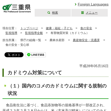
Foreign Languages
検索
メニュー
三重県公式ウェブ
サイト
現在位置：
トップページ
>
健康・福祉・子ども
>
食の安全
>
監視指導
>
監視指導全般
>
有害物質対策（カドミウム）
担当所属：
県庁の組織一覧 >
農林水産部 >
農産物安全・流通課
>
食の安全・安心班
平成28年05月16日
カドミウム対策について
（１）国内のコメのカドミウムに関する規制の
状況
食品衛生法に基づく、食品添加物等の規格基準が一部改正され、
平成２３年２月２８日からは、米（玄米及び精米）についてのカド