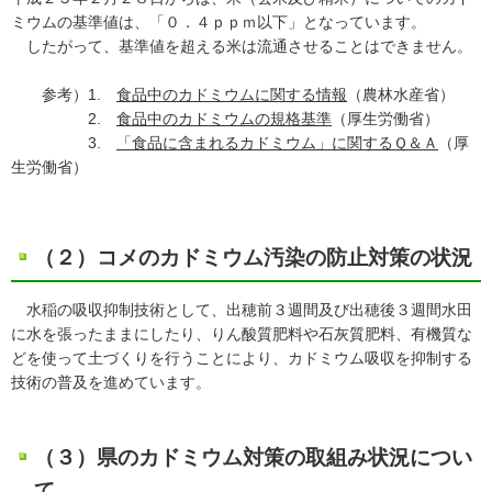
ミウムの基準値は、「０．４ｐｐｍ以下」となっています。
したがって、基準値を超える米は流通させることはできません。
参考）1.
食品中のカドミウムに関する情報
（農林水産省）
2.
食品中のカドミウムの規格基準
（厚生労働省）
3.
「食品に含まれるカドミウム」に関するＱ＆Ａ
（厚
生労働省）
（２）コメのカドミウム汚染の防止対策の状況
水稲の吸収抑制技術として、出穂前３週間及び出穂後３週間水田
に水を張ったままにしたり、りん酸質肥料や石灰質肥料、有機質な
どを使って土づくりを行うことにより、カドミウム吸収を抑制する
技術の普及を進めています。
（３）県のカドミウム対策の取組み状況につい
て