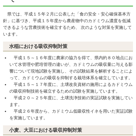
県では、平成１５年２月に公表した「食の安全・安心確保基本方
針」に基づき、平成１５年度から農産物中のカドミウム濃度を低減
できるような営農技術を確立するため、 次のような対策を実施して
います。
水稲における吸収抑制対策
平成１５～１６年度に農家の協力を得て、県内約８０地点にお
いて水管理や肥培管理の違いが、カドミウムの吸収量に与える影
響について現地試験を実施し、その試験結果を解析することによ
って、カドミウムの吸収を抑制する栽培体系を確立しています。
平成１５～１７年度に、土壌改良資材の施用によるカドミウム
の吸収抑制技術を確立するための試験を実施しています。
平成２０～２５年度に、土壌洗浄技術の実証試験を実施してい
ます。
平成２６年度から、カドミウム低吸収性イネを用いた実証試験
を実施しています。
小麦、大豆における吸収抑制対策