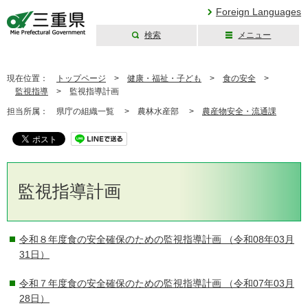
Foreign Languages
検索
メニュー
三重県公式ウェブ
サイト
現在位置：
トップページ
>
健康・福祉・子ども
>
食の安全
>
監視指導
>
監視指導計画
担当所属：
県庁の組織一覧 >
農林水産部 >
農産物安全・流通課
監視指導計画
令和８年度食の安全確保のための監視指導計画
（令和08年03月
31日）
令和７年度食の安全確保のための監視指導計画
（令和07年03月
28日）