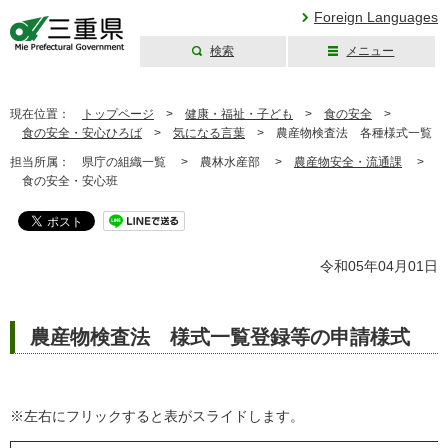
Foreign Languages
検索
メニュー
三重県公式ウェブ
サイト
現在位置：
トップページ
>
健康・福祉・子ども
>
食の安全
>
食の安全・安心ひろば
>
気になる言葉
>
農産物検査法 各種様式一覧
担当所属：
県庁の組織一覧 >
農林水産部 >
農産物安全・流通課
>
食の安全・安心班
令和05年04月01日
農産物検査法 様式一覧登録等の申請様式
※左右にフリックすると表がスライドします。