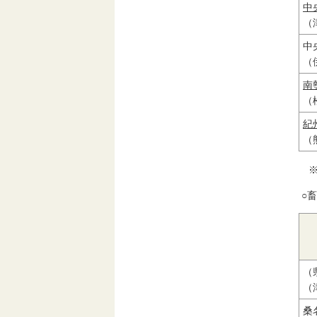
中
（
中
（
南
（
紀
（
※
○
（
（
桑