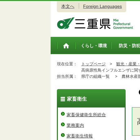
本文へ
Foreign Languages
三重県公式ウェブサイト
くらし・環境
防災・防
トップペ
ージ
現在位置：
トップページ
>
観光・産業
高病原性鳥インフルエンザに関
担当所属：
県庁の組織一覧 >
農林水産
家畜衛生
家畜保健衛生所総合
業務案内
家畜衛生情報