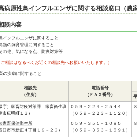
高病原性鳥インフルエンザに関する相談窓口（農
相談内容
鳥インフルエンザに関すること
鳥類の飼育管理に関すること
その他、気になる点、防疫対策等
※ご相談はなるべくお近くの相談先へお願いいたします。）
家畜の疾病に関すること
相談先
電話番号
（住所）
（ＦＡＸ番号）
県庁）家畜防疫対策課 家畜衛生班
０５９－２２４－２５４４
津市広明町１３）
（０５９－２２３－１１２０）
勢家畜保健衛生所
０５９－３５１－１０８５
四日市市新正４丁目１９－２６）
（０５９－３５３－１５９１）