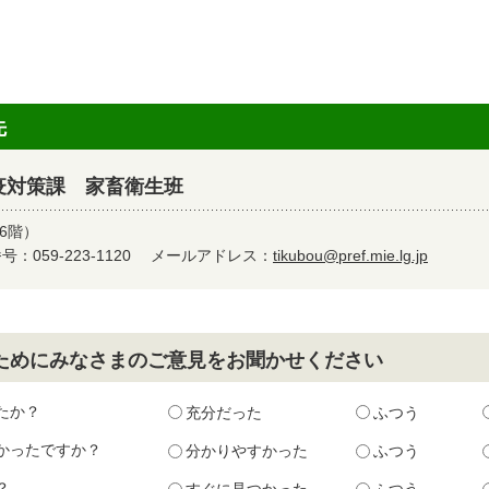
先
疫対策課 家畜衛生班
6階）
：059-223-1120
メールアドレス：
tikubou@pref.mie.lg.jp
ためにみなさまのご意見をお聞かせください
たか？
充分だった
ふつう
かったですか？
分かりやすかった
ふつう
？