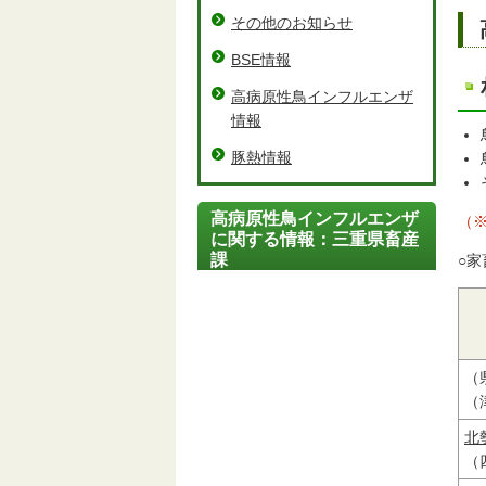
その他のお知らせ
BSE情報
高病原性鳥インフルエンザ
情報
豚熱情報
高病原性鳥インフルエンザ
（
に関する情報：三重県畜産
課
○
（
（
北
（