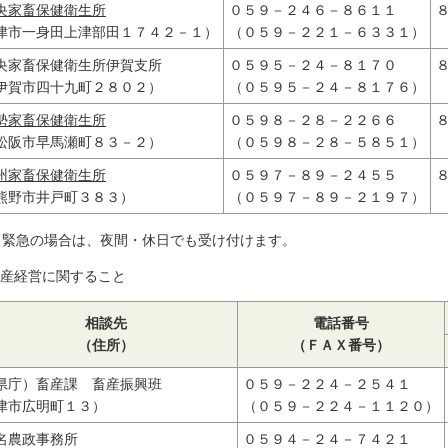
央家畜保健衛生所
０５９－２４６－８６１１
津市一身田上津部田１７４２－１）
（０５９－２２１－６３３１）
央家畜保健衛生所伊賀支所
０５９５－２４－８１７０
伊賀市四十九町２８０２）
（０５９５－２４－８１７６）
勢家畜保健衛生所
０５９８－２８－２２６６
松阪市早馬瀬町８３－２）
（０５９８－２８－５８５１）
州家畜保健衛生所
０５９７－８９－２４５５
熊野市井戸町３８３）
（０５９７－８９－２１９７）
緊急の場合は、夜間・休日でも受け付けます。
畜産経営に関すること
相談先
電話番号
（住所）
（ＦＡＸ番号）
県庁）畜産課 畜産振興班
０５９－２２４－２５４１
津市広明町１３）
（０５９－２２４－１１２０）
名農政事務所
０５９４－２４－７４２１