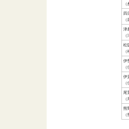
（
四
（
津
（
松
（
伊
（
伊
（
尾
（