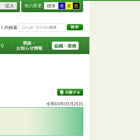
色の変更
拡大
標準
青
黄
黒
ト内検索
県政・
り
組織・業務
お知らせ情報
令和03年03月25日
印刷する