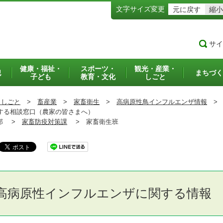
文字サイズ変更
元に戻す
縮小
サイ
健康・福祉・
スポーツ・
観光・産業・
犯
まちづく
子ども
教育・文化
しごと
・しごと
>
畜産業
>
家畜衛生
>
高病原性鳥インフルエンザ情報
>
する相談窓口（農家の皆さまへ）
部 >
家畜防疫対策課
>
家畜衛生班
高病原性インフルエンザに関する情報