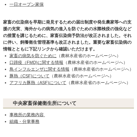
一日オープン家保
家畜の伝染病を早期に発見するための届出制度や発生農家等への支
援の充実、海外からの病気の進入を防ぐための水際検疫の強化など
の措置を講じるために、家畜伝染病予防法が改正されました。それ
に伴い、飼養衛生管理基準も改正されました。重要な家畜伝染病の
情報とともに下記リンクから確認いただけます。
家畜の病気を防ぐために
（農林水産省のホームページへ）
口蹄疫（FMD)に関する情報
鳥インフルエンザに関する情報
（農林水産省のホームページへ）
豚熱（CSF)について
（農林水産省のホームページへ）
アフリカ豚熱（ASF)について
（農林水産省のホームページへ）
中央家畜保健衛生所について
事務所の業務内容
組織・分掌事務