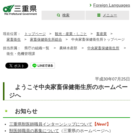
Foreign Languages
検索
メニュー
三重県公式ウェブ
サイト
現在位置：
トップページ
>
観光・産業・しごと
>
畜産業
>
家畜衛生
>
家畜保健衛生所総合
>
中央家畜保健衛生所トップページ
担当所属：
県庁の組織一覧 >
農林水産部 >
中央家畜保健衛生所
>
衛生・危機管理課
平成30年07月25日
ようこそ中央家畜保健衛生所のホームペー
ジへ
お知らせ
三重県獣医師職員インターンシップについて
【
New!
】
獣医師職員の募集について
（三重県のホームページへ）