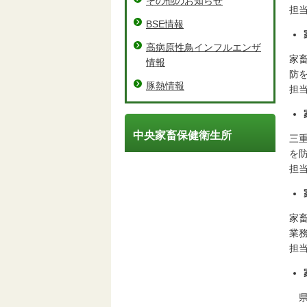
その他のお知らせ
担
BSE情報
高病原性鳥インフルエンザ
家
情報
防
豚熱情報
担
中央家畜保健衛生所
三
を
担
家
業
担