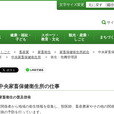
文字サイズ変更
元に戻す
縮小
サイ
健康・福祉・
スポーツ・
観光・産業・
犯
まちづく
子ども
教育・文化
しごと
・しごと
>
畜産業
>
家畜衛生
>
家畜保健衛生所総合
>
中央家畜保
部 >
中央家畜保健衛生所
>
衛生・危機管理課
中央家畜保健衛生所の仕事
家畜衛生の普及啓発
産関係者から地域の衛生情報を収集し、獣医師、畜産農家やその他
の関
疾病の予防を行っています。