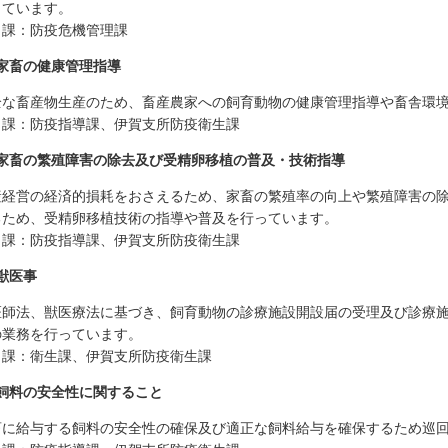
っています。
当課：防疫危機管理課
家畜の健康管理指導
全な畜産物生産のため、畜産農家への飼育動物の健康管理指導や畜舎環
当課：防疫指導課、伊賀支所防疫衛生課
家畜の繁殖障害の除去及び受精卵移植の普及・技術指導
産経営の経済的損耗をおさえるため、家畜の繁殖率の向上や繁殖障害の
るため、受精卵移植技術の指導や普及を行っています。
当課：防疫指導課、伊賀支所防疫衛生課
獣医事
医師法、獣医療法に基づき、飼育動物の診療施設開設届の受理及び診療
の業務を行っています。
当課：衛生課、伊賀支所防疫衛生課
飼料の安全性に関すること
畜に給与する飼料の安全性の確保及び適正な飼料給与を確保するため巡