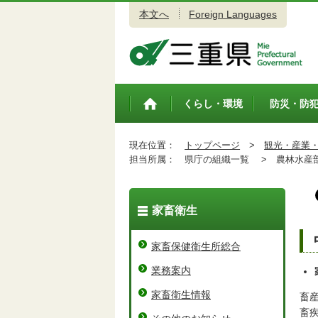
本文へ
Foreign Languages
三重県公式ウェブサイト
くらし・環境
防災・防
トップペ
ージ
現在位置：
トップページ
>
観光・産業
担当所属：
県庁の組織一覧 >
農林水産
家畜衛生
家畜保健衛生所総合
業務案内
家畜衛生情報
畜
畜