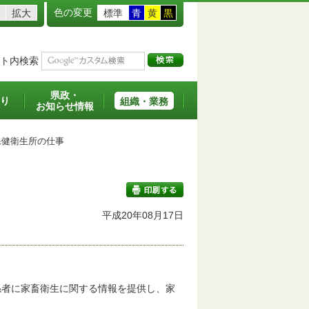
色の変更
拡大
標準
青
黄
黒
ト内検索
県政・
り
組織・業務
お知らせ情報
健衛生所の仕事
平成20年08月17日
印刷する
係者に家畜衛生に関する情報を提供し、家