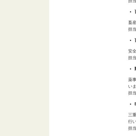
担
畜
担
安
担
薬
い
担
三
行
担