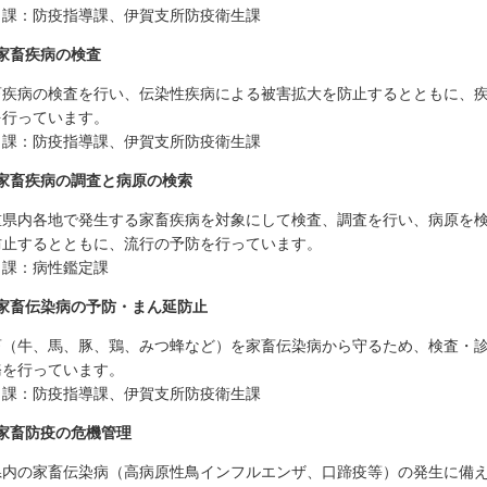
当課：防疫指導課、伊賀支所防疫衛生課
家畜疾病の検査
畜疾病の検査を行い、伝染性疾病による被害拡大を防止するとともに、
を行っています。
当課：防疫指導課、伊賀支所防疫衛生課
家畜疾病の調査と病原の検索
重県内各地で発生する家畜疾病を対象にして検査、調査を行い、病原を
防止するとともに、流行の予防を行っています。
当課：病性鑑定課
家畜伝染病の予防・まん延防止
畜（牛、馬、豚、鶏、みつ蜂など）を家畜伝染病から守るため、検査・
務を行っています。
当課：防疫指導課、伊賀支所防疫衛生課
家畜防疫の危機管理
県内の家畜伝染病（高病原性鳥インフルエンザ、口蹄疫等）の発生に備