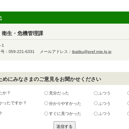
先
 衛生・危機管理課
-1
：059-221-6331
メールアドレス：
tkatiku@pref.mie.lg.jp
ためにみなさまのご意見をお聞かせください
たか？
充分だった
ふつう
かったですか？
分かりやすかった
ふつう
？
すぐに見つかった
ふつう