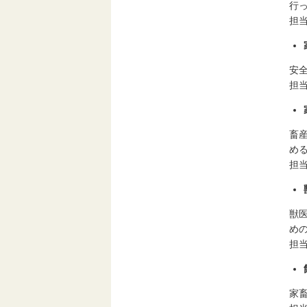
行
担
安
担
畜
め
担
獣
め
担
家