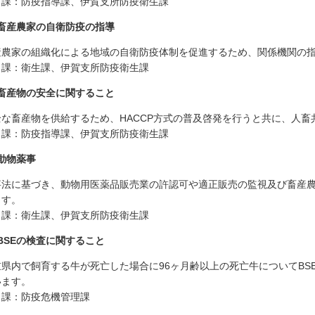
当課：防疫指導課、伊賀支所防疫衛生課
畜産農家の自衛防疫の指導
産農家の組織化による地域の自衛防疫体制を促進するため、関係機関の
当課：衛生課、伊賀支所防疫衛生課
畜産物の安全に関すること
全な畜産物を供給するため、HACCP方式の普及啓発を行うと共に、人
当課：防疫指導課、伊賀支所防疫衛生課
動物薬事
事法に基づき、動物用医薬品販売業の許認可や適正販売の監視及び畜産
ます。
当課：衛生課、伊賀支所防疫衛生課
BSEの検査に関すること
重県内で飼育する牛が死亡した場合に96ヶ月齢以上の死亡牛についてBS
います。
当課：防疫危機管理課