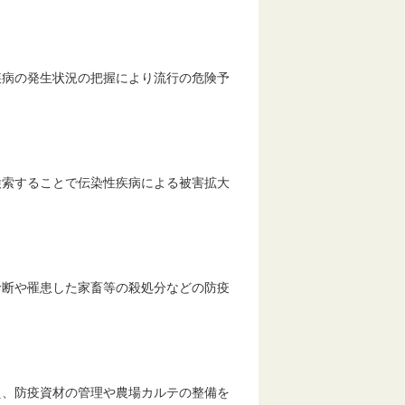
疾病の発生状況の把握により流行の危険予
検索することで伝染性疾病による被害拡大
診断や罹患した家畜等の殺処分などの防疫
え、防疫資材の管理や農場カルテの整備を