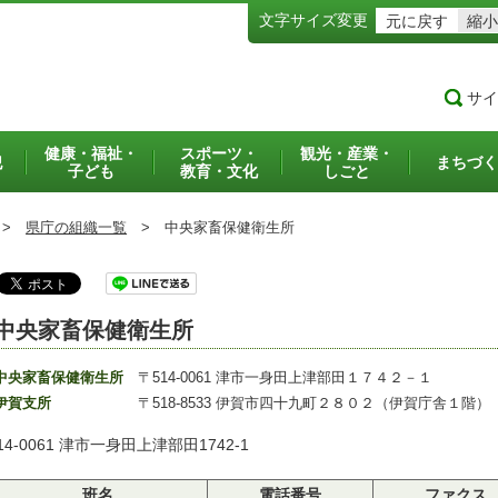
文字サイズ変更
元に戻す
縮小
サイ
健康・福祉・
スポーツ・
観光・産業・
犯
まちづく
子ども
教育・文化
しごと
>
県庁の組織一覧
>
中央家畜保健衛生所
中央家畜保健衛生所
中央家畜保健衛生所
〒514-0061 津市一身田上津部田１７４２－１
伊賀支所
〒518-8533 伊賀市四十九町２８０２（伊賀庁舎１階）
14-0061 津市一身田上津部田1742-1
班名
電話番号
ファクス