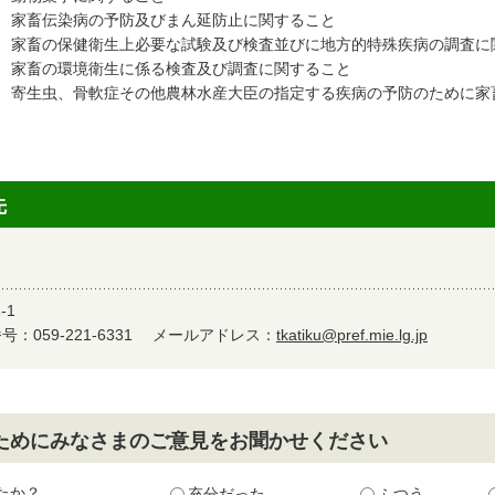
家畜伝染病の予防及びまん延防止に関すること
家畜の保健衛生上必要な試験及び検査並びに地方的特殊疾病の調査に
家畜の環境衛生に係る検査及び調査に関すること
寄生虫、骨軟症その他農林水産大臣の指定する疾病の予防のために家
先
-1
：059-221-6331
メールアドレス：
tkatiku@pref.mie.lg.jp
ためにみなさまのご意見をお聞かせください
たか？
充分だった
ふつう