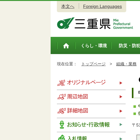
本文へ
Foreign Languages
三重県公式ウェブサイト
くらし・環境
防災・防
トップペ
ージ
現在位置：
トップページ
>
組織・業務
〒5