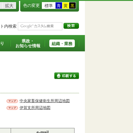
色の変更
拡大
標準
青
黄
黒
ト内検索
県政・
り
組織・業務
お知らせ情報
印刷する
中央家畜保健衛生所周辺地図
伊賀支所周辺地図
e-mail