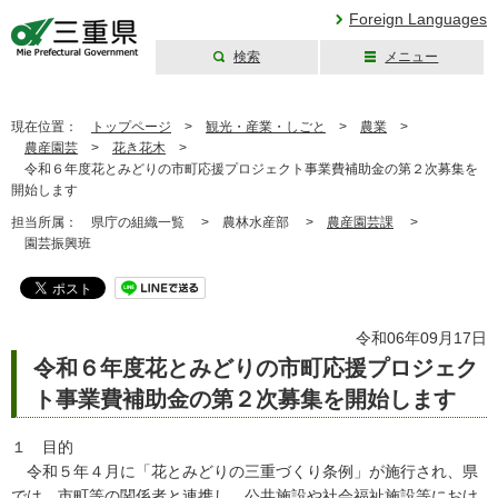
Foreign Languages
検索
メニュー
三重県公式ウェブ
サイト
現在位置：
トップページ
>
観光・産業・しごと
>
農業
>
農産園芸
>
花き花木
>
令和６年度花とみどりの市町応援プロジェクト事業費補助金の第２次募集を
開始します
担当所属：
県庁の組織一覧 >
農林水産部 >
農産園芸課
>
園芸振興班
令和06年09月17日
令和６年度花とみどりの市町応援プロジェク
ト事業費補助金の第２次募集を開始します
１ 目的
令和５年４月に「花とみどりの三重づくり条例」が施行され、県
では、市町等の関係者と連携し、公共施設や社会福祉施設等におけ