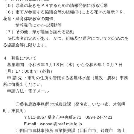
（５）県産の花きをＰＲするための情報発信に係る活動
（６）市町が参画する協議会等の組織(※)による花きの展示ＰＲ、
花育・緑育体験教室の開催、
情報発信にかかる活動等
（７）その他、県が適当と認める活動
※代表者の定めがあり、かつ、組織及び運営についての定めのあ
る協議会等に限ります。
４ 募集について
募集期間：令和６年９月1８日（水）から令和６年１０月７日
（月）17：00まで（必着）
申 請 先 ：市町の住所を管轄する各農林水産（農政・農林）事務
所に御提出ください。
申請方法：電子メール
〇桑名農政事務所 地域農政課（桑名市、いなべ市、木曽岬
町、東員町）
〒511-8567 桑名市中央町5-71 0594-24-7421
E-mail：wnosei@pref.mie.lg.jp
〇四日市農林事務所 農業振興課（四日市市、鈴鹿市、亀山