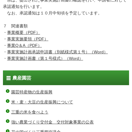
県は、提出された事業実施計画書の確認を行い、申請者に対して
承認通知を行います。
なお、承認通知は１０月中旬頃を予定しています。
７ 関連書類
・
事業概要（PDF）
・
事業実施要領（PDF）
・
事業Q＆A（PDF）
・
事業実施計画承認申請書（別紙様式第１号）（Word）
・
事業実施計画書（第１号様式）（Word）
農産園芸
園芸特産物の生産振興
米・麦・大豆の生産振興について
三重の米を食べよう
強い農業づくり交付金 交付対象事業の公表