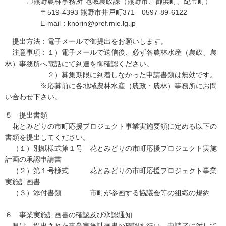
〇熊野農林事務所 地域農政課（熊野市、御浜町、紀宝町）
〒519-4393 熊野市井戸町371 0597-89-6122
E-mail：knorin@pref.mie.lg.jp
提出方法：電子メールで御提出をお願いします。
注意事項：１）電子メールで送信後、必ず各農林水産（農政、農
林）事務所へ電話にて到達を御確認ください。
２）募集期限に到着しなかった申請書類は無効です。
※応募前に各地域農林水産（農政・農林）事務所にお問
い合わせ下さい。
５ 提出書類
花とみどりの市町応援プロジェクト事業実施要領に定める以下の
書類を提出してください。
（１）別紙様式第１号 花とみどりの市町応援プロジェクト実施
計画の承認申請書
（２）第１号様式 花とみどりの市町応援プロジェクト事業
実施計画書
（３）添付書類 市町が参画する協議会等の組織の規約
６ 事業実施計画書の確認及び承認通知