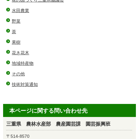
花の国づくり三重県協議会
水田農業
野菜
茶
果樹
花き花木
地域特産物
その他
技術対策通知
本ページに関する問い合わせ先
三重県 農林水産部 農産園芸課 園芸振興班
〒514-8570