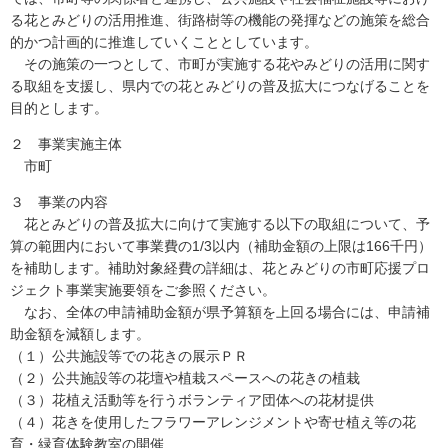
る花とみどりの活用推進、街路樹等の機能の発揮などの施策を総合
的かつ計画的に推進していくこととしています。
その施策の一つとして、市町が実施する花やみどりの活用に関す
る取組を支援し、県内での花とみどりの普及拡大につなげることを
目的とします。
２ 事業実施主体
市町
３ 事業の内容
花とみどりの普及拡大に向けて実施する以下の取組について、予
算の範囲内において事業費の1/3以内（補助金額の上限は166千円）
を補助します。補助対象経費の詳細は、花とみどりの市町応援プロ
ジェクト事業実施要領をご参照ください。
なお、全体の申請補助金額が県予算額を上回る場合には、申請補
助金額を減額します。
（１）公共施設等での花きの展示ＰＲ
（２）公共施設等の花壇や植栽スペースへの花きの植栽
（３）花植え活動等を行うボランティア団体への花材提供
（４）花きを使用したフラワーアレンジメントや寄せ植え等の花
育・緑育体験教室の開催