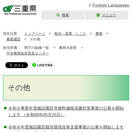
Foreign Languages
検索
メニュー
三重県公式ウェブ
サイト
現在位置：
トップページ
>
観光・産業・しごと
>
農業
>
農産園芸
>
その他
担当所属：
県庁の組織一覧 >
農林水産部 >
中央農業改良普及センター
その他
令和８事業年度施設園芸等燃料価格高騰対策事業の公募を開始
します
（令和08年05月25日）
令和８年度施設園芸栽培環境改善支援事業の公募を開始します