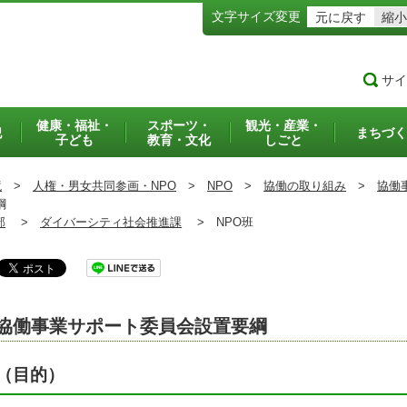
文字サイズ変更
元に戻す
縮小
サイ
健康・福祉・
スポーツ・
観光・産業・
犯
まちづく
子ども
教育・文化
しごと
境
>
人権・男女共同参画・NPO
>
NPO
>
協働の取り組み
>
協働
綱
部
>
ダイバーシティ社会推進課
>
NPO班
協働事業サポート委員会設置要綱
（目的）