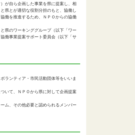
す）が自ら企画した事業を県に提案し、相
Ｏと県とが適切な役割分担のもと、協働し
る協働を推進するため、ＮＰＯからの協働
Ｏと県のワーキンググループ（以下「ワー
「協働事業提案サポート委員会（以下「サ
るボランティア・市民活動団体等をいいま
について、ＮＰＯから県に対して企画提案
チーム、その他必要と認められるメンバー