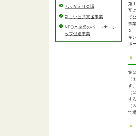
第
ふりかえり会議
互
新しい公共支援事業
て
事
NPOと企業のパートナーシ
２
ップ促進事業
キ
ポ
第
（
す
（
す
（
で