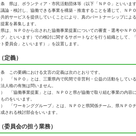
１条 県は、ボランティア・市民活動団体等（以下「ＮＰＯ」といいま
に議論・検討し、協働できる事業を構築・推進することを通じて、ＮＰ
公共的サービスを提供していくことにより、真のパートナーシップによ
業提案を募集します。
 県は、ＮＰＯから出された協働事業提案についての審査・選考やＮＰ
ング」といいます）での検討に関するサポートなどを行う組織として、
ート委員会」といいます）」を設置します。
（定義）
２条 この要綱における文言の定義は次のとおりです。
１） 「ＮＰＯ」とは、三重県内で民間で非営利・公益の活動をしてい
。法人格の有無は問いません。
２） 「協働事業提案」とは、ＮＰＯと県が協働で取り組む事業の内容
るものをいいます。
３） 「ワーキンググループ」とは、ＮＰＯと県関係チーム、県ＮＰＯ
構成される検討部会をいいます。
（委員会の担う業務）