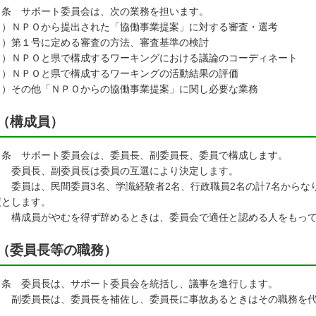
３条 サポート委員会は、次の業務を担います。
１）ＮＰＯから提出された「協働事業提案」に対する審査・選考
２）第１号に定める審査の方法、審査基準の検討
３）ＮＰＯと県で構成するワーキングにおける議論のコーディネート
４）ＮＰＯと県で構成するワーキングの活動結果の評価
５）その他「ＮＰＯからの協働事業提案」に関し必要な業務
（構成員）
４条 サポート委員会は、委員長、副委員長、委員で構成します。
 委員長、副委員長は委員の互選により決定します。
 委員は、民間委員3名、学識経験者2名、行政職員2名の計7名からな
度とします。
 構成員がやむを得ず辞めるときは、委員会で適任と認める人をもって
（委員長等の職務）
５条 委員長は、サポート委員会を統括し、議事を進行します。
 副委員長は、委員長を補佐し、委員長に事故あるときはその職務を