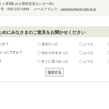
スト津3階 みえ県民交流センター内）
：059-222-5984
メールアドレス：
seiknpo@pref.mie.lg.jp
ためにみなさまのご意見をお聞かせください
たか？
充分だった
ふつう
かったですか？
分かりやすかった
ふつう
？
すぐに見つかった
ふつう