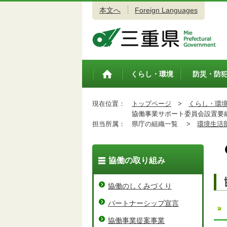
本文へ
Foreign Languages
三重県公式ウェブサイト
くらし・環境
防災・防
トップペ
ージ
現在位置：
トップページ
>
くらし・環
協働事業サポート委員会設置要
担当所属：
県庁の組織一覧 >
環境生活
協働の取り組み
協働のしくみづくり
パートナーシップ宣言
協働事業提案事業