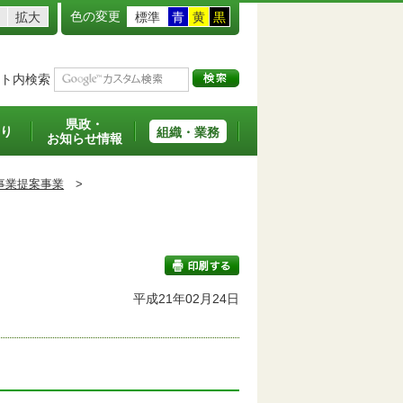
色の変更
拡大
標準
青
黄
黒
ト内検索
県政・
り
組織・業務
お知らせ情報
事業提案事業
>
平成21年02月24日
印刷する