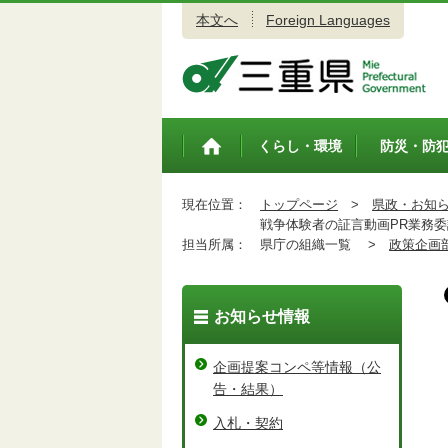
本文へ
Foreign Languages
三重県公式ウェブサイト
くらし・環境
防災・防
トップペ
ージ
現在位置：
トップページ
>
県政・お知
戦争体験者の証言動画PR業務委
担当所属：
県庁の組織一覧 >
政策企画
お知らせ情報
企画提案コンペ等情報（公
告・結果）
入札・契約