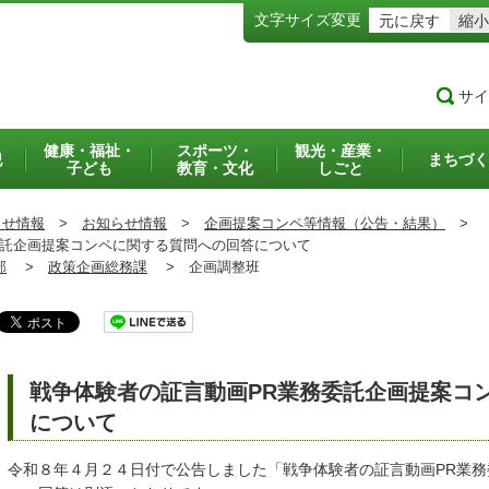
文字サイズ変更
元に戻す
縮小
サイ
健康・福祉・
スポーツ・
観光・産業・
犯
まちづく
子ども
教育・文化
しごと
らせ情報
>
お知らせ情報
>
企画提案コンペ等情報（公告・結果）
>
託企画提案コンペに関する質問への回答について
部
>
政策企画総務課
>
企画調整班
戦争体験者の証言動画PR業務委託企画提案コ
について
令和８年４月２４日付で公告しました「戦争体験者の証言動画PR業