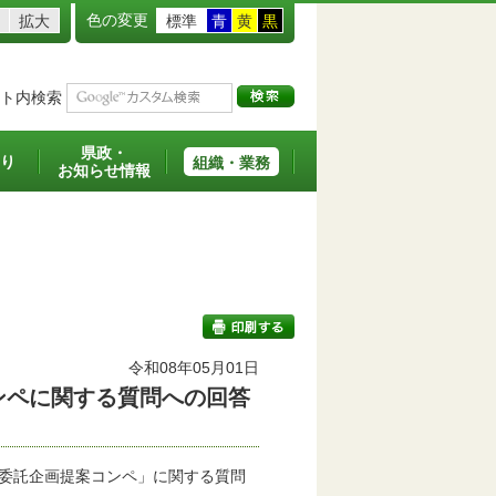
色の変更
拡大
標準
青
黄
黒
ト内検索
県政・
り
組織・業務
お知らせ情報
令和08年05月01日
ンペに関する質問への回答
印刷する
務委託企画提案コンペ」に関する質問