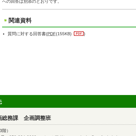
への回答は別添のとおりです。
関連資料
質問に対する回答書(
PDF
(155KB)
)
先
画総務課 企画調整班
3階）