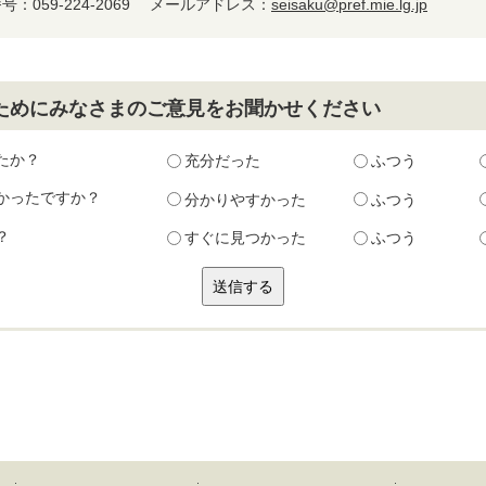
：059-224-2069
メールアドレス：
seisaku@pref.mie.lg.jp
ためにみなさまのご意見をお聞かせください
たか？
充分だった
ふつう
かったですか？
分かりやすかった
ふつう
？
すぐに見つかった
ふつう