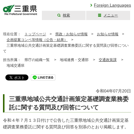
Foreign Languages
検索
メニュー
三重県公式ウェブ
サイト
現在位置：
トップページ
>
県政・お知らせ情報
>
お知らせ情報
>
企画提案コンペ等情報（公告・結果）
>
三重県地域公共交通計画策定基礎調査業務委託に関する質問及び回答につい
て
担当所属：
県庁の組織一覧 >
地域連携・交通部 >
交通政策課
>
地域交通班
令和04年07月20日
三重県地域公共交通計画策定基礎調査業務委
託に関する質問及び回答について
令和４年７月１３日付けで公告した三重県地域公共交通計画策定基
礎調査業務委託に関する質問及び回答を別添のとおり掲載します。