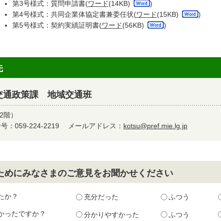
第3号様式：質問申請書(
ワード
(14KB)
)
第4号様式：共同企業体協定書兼委任状(
ワード
(15KB)
)
第5号様式：契約実績証明書(
ワード
(56KB)
)
先
交通政策課 地域交通班
2階）
：059-224-2219
メールアドレス：
kotsu@pref.mie.lg.jp
ためにみなさまのご意見をお聞かせください
たか？
充分だった
ふつう
かったですか？
分かりやすかった
ふつう