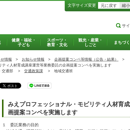
文字サイズ変更
元に戻す
縮小
サイ
健康・福祉・
スポーツ・
観光・産業・
犯
まちづく
子ども
教育・文化
しごと
らせ情報
>
お知らせ情報
>
企画提案コンペ等情報（公告・結果）
>
ティ人材育成講座運営等業務委託の企画提案コンペを実施します
交通部 >
交通政策課
>
地域交通班
みえプロフェッショナル・モビリティ人材育成
画提案コンペを実施します
１ 委託業務の目的