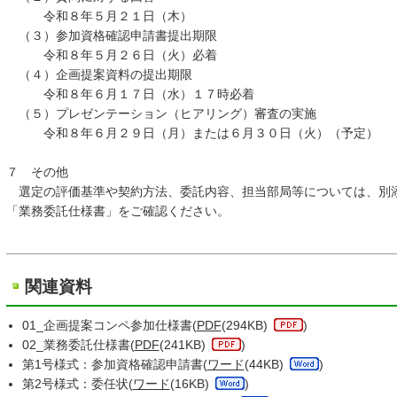
令和８年５月２１日（木）
（３）参加資格確認申請書提出期限
令和８年５月２６日（火）必着
（４）企画提案資料の提出期限
令和８年６月１７日（水）１７時必着
（５）プレゼンテーション（ヒアリング）審査の実施
令和８年６月２９日（月）または６月３０日（火）（予定）
７ その他
選定の評価基準や契約方法、委託内容、担当部局等については、別
「業務委託仕様書」をご確認ください。
関連資料
01_企画提案コンペ参加仕様書(
PDF
(294KB)
)
02_業務委託仕様書(
PDF
(241KB)
)
第1号様式：参加資格確認申請書(
ワード
(44KB)
)
第2号様式：委任状(
ワード
(16KB)
)