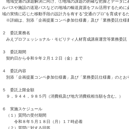
地域交通の課題解決に向け、①地域の課題の的確な把握とデータに
ルバスや施設の送迎バスなどの地域の輸送資源をフル活用するために
域の実情に応じた移動手段の設計力を有する”交通のプロ”を育成する
※詳細は、別添「企画提案コンペ参加仕様書」及び「業務委託仕様
２ 委託業務名
みえプロフェッショナル・モビリティ人材育成講座運営等業務委託
３ 委託期間
契約日から令和９年２月１２日（金）まで
４ 委託内容
別添「企画提案コンペ参加仕様書」及び「業務委託仕様書」のとお
５ 委託上限金額
９，９４４，９８５円（消費税及び地方消費税相当額を含む。）
６ 実施スケジュール
（１）質問の受付期間
令和８年５月１８日（月）１７時必着
（２）質問に対する回答