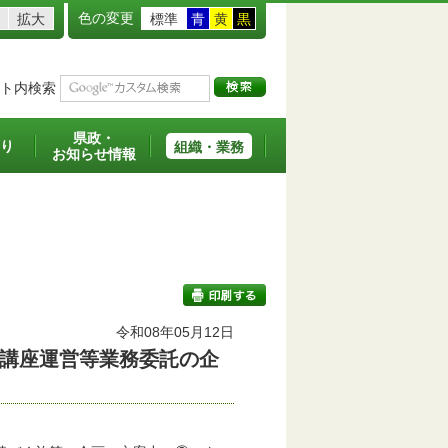
色の変更
拡大
標準
青
黄
黒
ト内検索
県政・
り
組織・業務
お知らせ情報
令和08年05月12日
講座運営等業務委託の企
印刷する