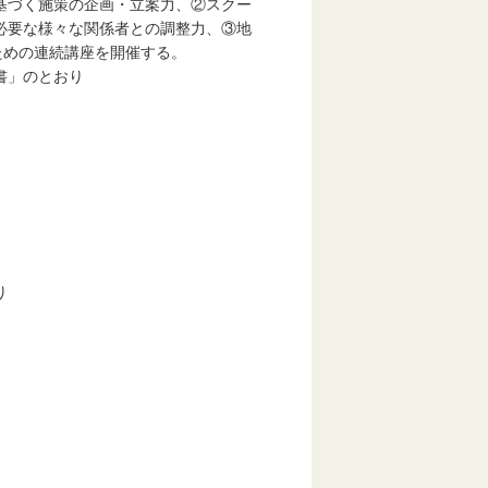
基づく施策の企画・立案力、②スクー
必要な様々な関係者との調整力、③地
ための連続講座を開催する。
書」のとおり
り