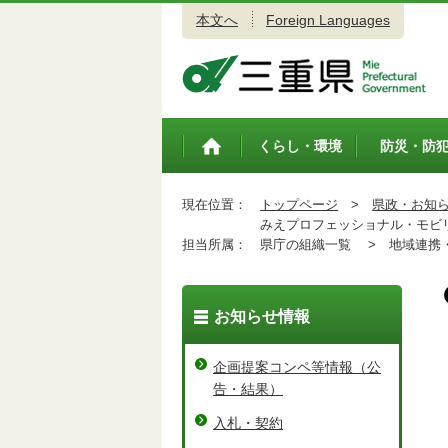
本文へ
Foreign Languages
三重県公式ウェブサイト
くらし・環境
防災・防
トップペ
ージ
現在位置：
トップページ
>
県政・お知
みえプロフェッショナル・モビリ
担当所属：
県庁の組織一覧 >
地域連携・
お知らせ情報
企画提案コンペ等情報（公
告・結果）
入札・契約