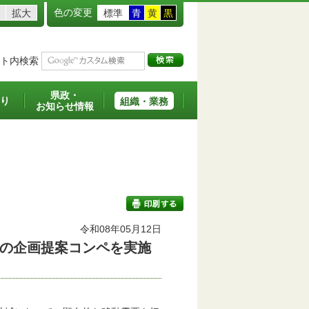
色の変更
拡大
標準
青
黄
黒
ト内検索
県政・
り
組織・業務
お知らせ情報
令和08年05月12日
の企画提案コンペを実施
印刷する