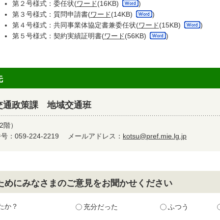
第２号様式：委任状(
ワード
(16KB)
)
第３号様式：質問申請書(
ワード
(14KB)
)
第４号様式：共同事業体協定書兼委任状(
ワード
(15KB)
)
第５号様式：契約実績証明書(
ワード
(56KB)
)
先
交通政策課 地域交通班
2階）
：059-224-2219
メールアドレス：
kotsu@pref.mie.lg.jp
ためにみなさまのご意見をお聞かせください
たか？
充分だった
ふつう