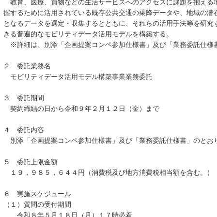
教育、医療、買物などの生活サービスへのアクセスに課題を抱える
握するために活用されている既存公共交通の乗降データや、地域の潜
となるデータを選定・収集するとともに、それらの活用手法等を研究
きる普遍的なモビリティデータ活用モデルを構築する。
※詳細は、別添「企画提案コンペ参加仕様書」及び「業務委託仕様
２ 委託業務名
モビリティデータ活用モデル構築事業業務委託
３ 委託期間
契約締結の日から令和９年２月１２日（金）まで
４ 委託内容
別添「企画提案コンペ参加仕様書」及び「業務委託仕様書」のとお
５ 委託上限金額
１９，９８５，６４４円（消費税及び地方消費税相当額を含む。）
６ 実施スケジュール
（１）質問の受付期間
令和８年５月１８日（月）１７時必着