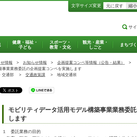
文字サイズ変更
元に戻す
縮小
サイ
健康・福祉・
スポーツ・
観光・産業・
犯
まちづく
子ども
教育・文化
しごと
らせ情報
>
お知らせ情報
>
企画提案コンペ等情報（公告・結果）
>
事業業務委託の企画提案コンペを実施します
交通部 >
交通政策課
>
地域交通班
モビリティデータ活用モデル構築事業業務委託
します
１ 委託業務の目的