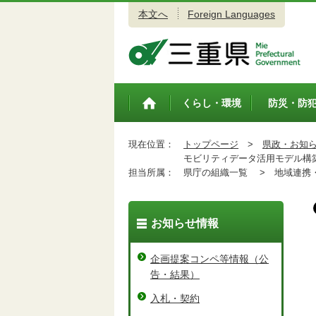
本文へ
Foreign Languages
三重県公式ウェブサイト
くらし・環境
防災・防
トップペ
ージ
現在位置：
トップページ
>
県政・お知
モビリティデータ活用モデル構築
担当所属：
県庁の組織一覧 >
地域連携・
お知らせ情報
企画提案コンペ等情報（公
告・結果）
入札・契約