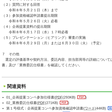
（２）質問に対する回答
令和８年５月２１日（木）まで
（３）参加資格確認申請書提出期限
令和８年５月２６日（火）必着
（４）企画提案資料の提出期限
令和８年６月１７日（水）１７時必着
（５）プレゼンテーション（ヒアリング）審査の実施
令和８年６月２９日（月）または６月３０日（火）（予定）
７ その他
選定の評価基準や契約方法、委託内容、担当部局等の詳細について
書」及び「業務委託仕様書」を確認してください。
関連資料
01_企画提案コンペ参加仕様書(
PDF
(293KB)
)
02_業務委託仕様書(
PDF
(271KB)
)
第１号様式：企画提案コンペ参加資格確認申請書(
ワード
(44KB)