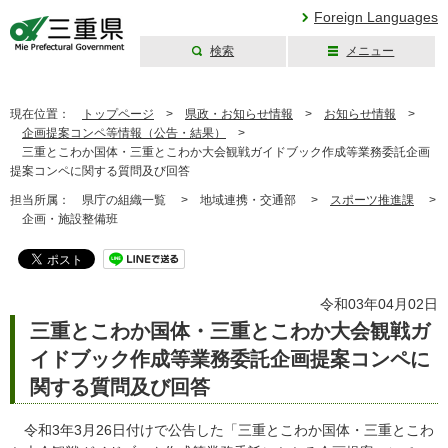
Foreign Languages
検索
メニュー
三重県公式ウェブ
サイト
現在位置：
トップページ
>
県政・お知らせ情報
>
お知らせ情報
>
企画提案コンペ等情報（公告・結果）
>
三重とこわか国体・三重とこわか大会観戦ガイドブック作成等業務委託企画
提案コンペに関する質問及び回答
担当所属：
県庁の組織一覧 >
地域連携・交通部 >
スポーツ推進課
>
企画・施設整備班
令和03年04月02日
三重とこわか国体・三重とこわか大会観戦ガ
イドブック作成等業務委託企画提案コンペに
関する質問及び回答
令和3年3月26日付けで公告した「三重とこわか国体・三重とこわ