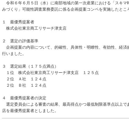
令和６年６月５日（水）に南部地域の第一次産業における「スキマ
みづくり」可能性調査業務委託に係る企画提案コンペを実施したとこ
１ 最優秀提案者
株式会社東京商工リサーチ津支店
２ 選定の評価基準
企画提案の内容について、的確性、具体性・明瞭性、有効性、経済
行いました。
３ 選定結果（１７５点満点）
１位 株式会社東京商工リサーチ津支店 １２５点
２位 Ａ社 １２４点
２位 Ｂ社 １２４点
４ 最優秀提案者の決定
選定委員会による審査の結果、最高得点かつ最低制限基準点以上で
店を最優秀提案者としました。