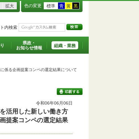
色の変更
拡大
標準
青
黄
黒
ト内検索
県政・
り
組織・業務
お知らせ情報
に係る企画提案コンペの選定結果について
令和06年06月06日
を活用した新しい働き方
印刷する
画提案コンペの選定結果