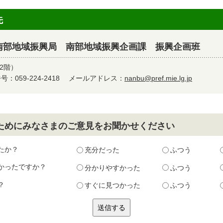
先
南部地域振興局 南部地域振興企画課 振興企画班
2階）
：059-224-2418
メールアドレス：
nanbu@pref.mie.lg.jp
ためにみなさまのご意見をお聞かせください
たか？
充分だった
ふつう
かったですか？
分かりやすかった
ふつう
？
すぐに見つかった
ふつう