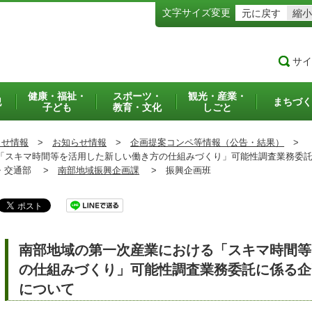
文字サイズ変更
元に戻す
縮小
サイ
健康・福祉・
スポーツ・
観光・産業・
犯
まちづく
子ども
教育・文化
しごと
らせ情報
>
お知らせ情報
>
企画提案コンペ等情報（公告・結果）
>
スキマ時間等を活用した新しい働き方の仕組みづくり」可能性調査業務委託
交通部 >
南部地域振興企画課
>
振興企画班
南部地域の第一次産業における「スキマ時間等
の仕組みづくり」可能性調査業務委託に係る企
について