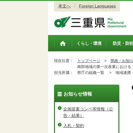
本文へ
Foreign Languages
三重県公式ウェブサイト
くらし・環境
防災・防
トップペ
ージ
現在位置：
トップページ
>
県政・お知
南部地域の第一次産業における「
担当所属：
県庁の組織一覧 >
地域連携・
お知らせ情報
企画提案コンペ等情報（公
告・結果）
入札・契約