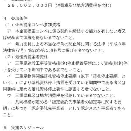
２９，５０２，０００円（消費税及び地方消費税を含む）
４ 参加条件
（１）企画提案コンペ参加資格
ア 本企画提案コンペに係る契約を締結する能力を有しない者又
は破産者で復権を得ない者でないこと。
イ 暴力団員による不当な行為の防止等に関する法律（平成３年
法律第77号）第32条第１項各号に掲げる者でないこと。
（２）最優秀提案者資格
ア 三重県建設工事等資格(指名)停止措置要領により資格(指名)停
止を受けている期間中である者でないこと。
イ 三重県物件関係落札資格停止要綱（以下「落札停止要綱」と
いう。）により落札資格停止措置を受けている期間中である者又は
同要綱に定める落札資格停止要件に該当する者でないこと。
ウ 三重県税又は地方消費税を滞納している者でないこと。
エ 共同機構が定める「認定委託先事業者の認定等に関する要
綱」に基づき「認定委託先事業者」として認定された事業者である
こと。
５ 実施スケジュール