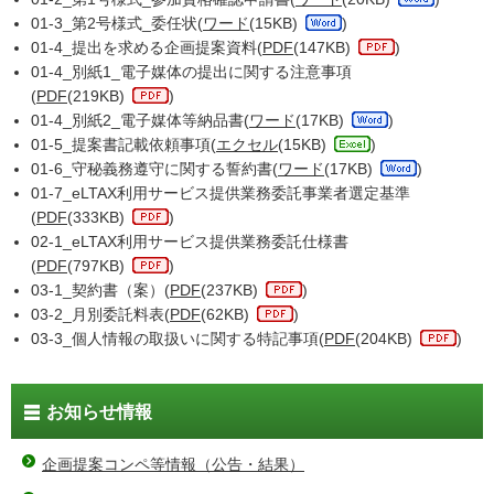
01-3_第2号様式_委任状(
ワード
(15KB)
)
01-4_提出を求める企画提案資料(
PDF
(147KB)
)
01-4_別紙1_電子媒体の提出に関する注意事項
(
PDF
(219KB)
)
01-4_別紙2_電子媒体等納品書(
ワード
(17KB)
)
01-5_提案書記載依頼事項(
エクセル
(15KB)
)
01-6_守秘義務遵守に関する誓約書(
ワード
(17KB)
)
01-7_eLTAX利用サービス提供業務委託事業者選定基準
(
PDF
(333KB)
)
02-1_eLTAX利用サービス提供業務委託仕様書
(
PDF
(797KB)
)
03-1_契約書（案）(
PDF
(237KB)
)
03-2_月別委託料表(
PDF
(62KB)
)
03-3_個人情報の取扱いに関する特記事項(
PDF
(204KB)
)
お知らせ情報
企画提案コンペ等情報（公告・結果）