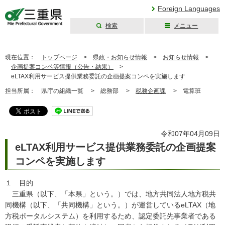
Foreign Languages
検索
メニュー
三重県公式ウェブ
サイト
現在位置：
トップページ
>
県政・お知らせ情報
>
お知らせ情報
>
企画提案コンペ等情報（公告・結果）
>
eLTAX利用サービス提供業務委託の企画提案コンペを実施します
担当所属：
県庁の組織一覧 >
総務部 >
税務企画課
>
電算班
令和07年04月09日
eLTAX利用サービス提供業務委託の企画提案
コンペを実施します
１ 目的
三重県（以下、「本県」という。）では、地方共同法人地方税共
同機構（以下、「共同機構」という。）が運営しているeLTAX（地
方税ポータルシステム）を利用するため、認定委託先事業者である