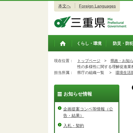
本文へ
Foreign Languages
三重県公式ウェブサイト
くらし・環境
防災・防
トップペ
ージ
現在位置：
トップページ
>
県政・お知
性の多様性に関する理解促進業
担当所属：
県庁の組織一覧 >
環境生活
お知らせ情報
企画提案コンペ等情報（公
告・結果）
入札・契約