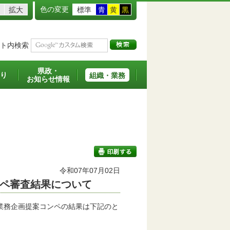
色の変更
拡大
標準
青
黄
黒
ト内検索
県政・
り
組織・業務
お知らせ情報
令和07年07月02日
ペ審査結果について
印刷する
業務企画提案コンペの結果は下記のと