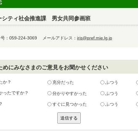
先
ーシティ社会推進課 男女共同参画班
：059-224-3069
メールアドレス：
iris@pref.mie.lg.jp
ためにみなさまのご意見をお聞かせください
たか？
充分だった
ふつう
かったですか？
分かりやすかった
ふつう
？
すぐに見つかった
ふつう