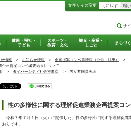
文字サイズ変更
元に戻す
縮小
サイ
健康・福祉・
スポーツ・
観光・産業・
犯
まちづく
子ども
教育・文化
しごと
らせ情報
>
お知らせ情報
>
企画提案コンペ等情報（公告・結果）
>
務企画提案コンペ審査結果について
部
>
ダイバーシティ社会推進課
>
男女共同参画班
性の多様性に関する理解促進業務企画提案コン
令和７年７月１日（火）に開催した、性の多様性に関する理解促進
おりです。