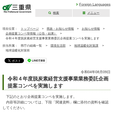
Foreign Languages
検索
メニュー
三重県公式ウェブ
サイト
現在位置：
トップページ
>
県政・お知らせ情報
>
お知らせ情報
>
企画提案コンペ等情報（公告・結果）
>
令和４年度脱炭素経営支援事業業務委託企画提案コンペを実施します
担当所属：
県庁の組織一覧 >
環境生活部
>
地球温暖化対策課
>
地球温暖化対策班
令和04年08月09日
令和４年度脱炭素経営支援事業業務委託企画
提案コンペを実施します
下記のとおり企画提案コンペを実施します。
内容等詳細については、下段「関連資料」欄に添付の資料を確認
してください。