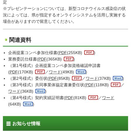
定
※プレゼンテーションについては、新型コロナウイルス感染症の状
況によっては、県が指定するオンラインシステムを活用し実施する
場合がありますので留意してください。
関連資料
企画提案コンペ参加仕様書(
PDF
(255KB)
)
業務委託仕様書(
PDF
(365KB)
)
（第1号様式）企画提案コンペ参加資格確認申請書
(
PDF
(170KB)
／
ワード
(49KB)
)
（第2号様式）委任状(
PDF
(85KB)
／
ワード
(37KB)
)
（第3号様式）共同事業体協定書兼委任状(
PDF
(118KB)
／
ワード
(36KB)
)
（第4号様式）契約実績証明書(
PDF
(81KB)
／
ワード
(64KB)
)
お知らせ情報