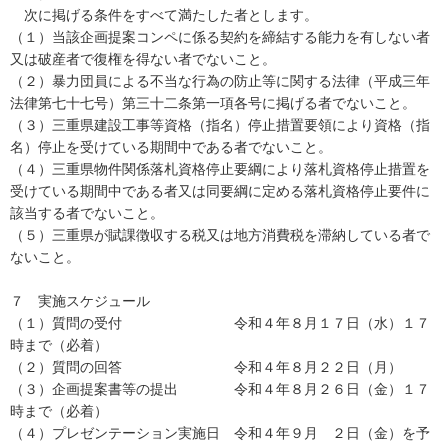
次に掲げる条件をすべて満たした者とします。
（１）当該企画提案コンペに係る契約を締結する能力を有しない者
又は破産者で復権を得ない者でないこと。
（２）暴力団員による不当な行為の防止等に関する法律（平成三年
法律第七十七号）第三十二条第一項各号に掲げる者でないこと。
（３）三重県建設工事等資格（指名）停止措置要領により資格（指
名）停止を受けている期間中である者でないこと。
（４）三重県物件関係落札資格停止要綱により落札資格停止措置を
受けている期間中である者又は同要綱に定める落札資格停止要件に
該当する者でないこと。
（５）三重県が賦課徴収する税又は地方消費税を滞納している者で
ないこと。
７ 実施スケジュール
（１）質問の受付 令和４年８月１７日（水）１７
時まで（必着）
（２）質問の回答 令和４年８月２２日（月）
（３）企画提案書等の提出 令和４年８月２６日（金）１７
時まで（必着）
（４）プレゼンテーション実施日 令和４年９月 ２日（金）を予