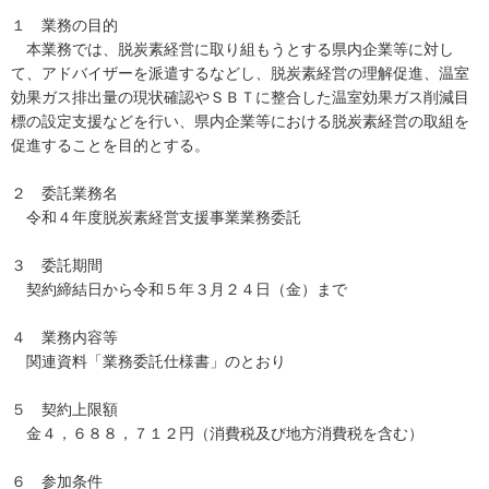
１ 業務の目的
本業務では、脱炭素経営に取り組もうとする県内企業等に対し
て、アドバイザーを派遣するなどし、脱炭素経営の理解促進、温室
効果ガス排出量の現状確認やＳＢＴに整合した温室効果ガス削減目
標の設定支援などを行い、県内企業等における脱炭素経営の取組を
促進することを目的とする。
２ 委託業務名
令和４年度脱炭素経営支援事業業務委託
３ 委託期間
契約締結日から令和５年３月２４日（金）まで
４ 業務内容等
関連資料「業務委託仕様書」のとおり
５ 契約上限額
金４，６８８，７１２円（消費税及び地方消費税を含む）
６ 参加条件