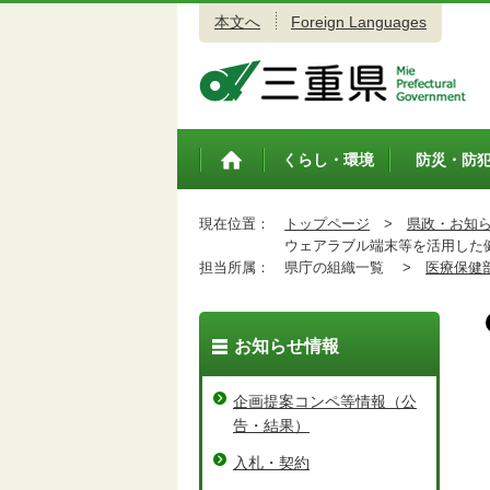
本文へ
Foreign Languages
三重県公式ウェブサイト
くらし・環境
防災・防
トップペ
ージ
現在位置：
トップページ
>
県政・お知
ウェアラブル端末等を活用した健
担当所属：
県庁の組織一覧 >
医療保健
お知らせ情報
企画提案コンペ等情報（公
告・結果）
入札・契約