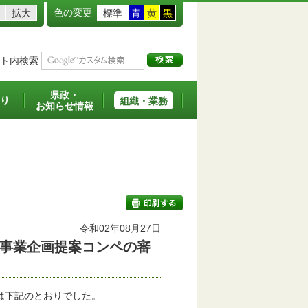
色の変更
拡大
標準
青
黄
黒
ト内検索
県政・
り
組織・業務
お知らせ情報
令和02年08月27日
事業企画提案コンペの審
印刷する
は下記のとおりでした。