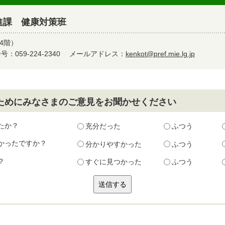
進課 健康対策班
4階）
：059-224-2340
メールアドレス：
kenkot@pref.mie.lg.jp
ためにみなさまのご意見をお聞かせください
たか？
充分だった
ふつう
かったですか？
分かりやすかった
ふつう
？
すぐに見つかった
ふつう