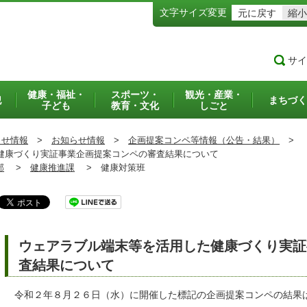
文字サイズ変更
元に戻す
縮小
サイ
健康・福祉・
スポーツ・
観光・産業・
犯
まちづく
子ども
教育・文化
しごと
らせ情報
>
お知らせ情報
>
企画提案コンペ等情報（公告・結果）
>
康づくり実証事業企画提案コンペの審査結果について
部
>
健康推進課
>
健康対策班
ウェアラブル端末等を活用した健康づくり実証
査結果について
令和２年８月２６日（水）に開催した標記の企画提案コンペの結果