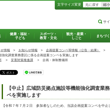
文字サイズ変更
元に戻す
縮小
サイ
健康・福祉・
スポーツ・
観光・産業・
犯
まちづく
子ども
教育・文化
しごと
らせ情報
>
お知らせ情報
>
企画提案コンペ等情報（公告・結果）
>
強化調査業務委託に係る企画提案コンペを実施します
部
>
災害対策推進課
>
企画・体制整備班
【中止】広域防災拠点施設等機能強化調査業務
ペを実施します
【令和７年７月２日 参加者なしのため、当該企画提案コンペを中止