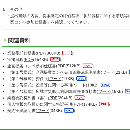
６ その他
・提出書類の内容、提案選定の評価基準、参加資格に関する事項等
案コンペ参加仕様書」を確認してください。
関連資料
業務委託仕様書(
PDF
(360KB)
)
実施日程(
PDF
(154KB)
)
企画提案コンペ参加仕様書(
PDF
(512KB)
)
（第１号様式）企画提案コンペ参加資格確認申請書(
ワード
(21KB)
（第２号様式）委任状(
ワード
(17KB)
)
（第３号様式）役員等に関する事項(
ワード
(19KB)
)
（第４号様式）広域防災拠点施設図面提供依頼書(
ワード
(15KB)
業務委託契約書（案）(
PDF
(204KB)
)
個人情報の取扱いに関する特記事項(
PDF
(174KB)
)
契約実績証明書(
ワード
(34KB)
)