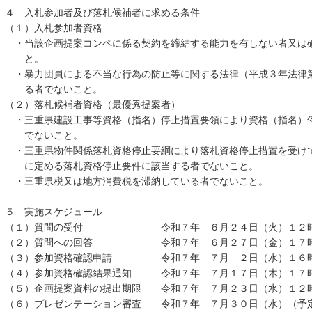
４ 入札参加者及び落札候補者に求める条件
（１）入札参加者資格
・当該企画提案コンペに係る契約を締結する能力を有しない者又は
と。
・暴力団員による不当な行為の防止等に関する法律（平成３年法律第7
る者でないこと。
（２）落札候補者資格（最優秀提案者）
・三重県建設工事等資格（指名）停止措置要領により資格（指名）
でないこと。
・三重県物件関係落札資格停止要綱により落札資格停止措置を受け
に定める落札資格停止要件に該当する者でないこと。
・三重県税又は地方消費税を滞納している者でないこと。
５ 実施スケジュール
（１）質問の受付 令和７年 ６月２４日（火）１２時
（２）質問への回答 令和７年 ６月２７日（金）１７
（３）参加資格確認申請 令和７年 ７月 ２日（水）１６
（４）参加資格確認結果通知 令和７年 ７月１７日（木）１７
（５）企画提案資料の提出期限 令和７年 ７月２３日（水）１２
（６）プレゼンテーション審査 令和７年 ７月３０日（水）（予