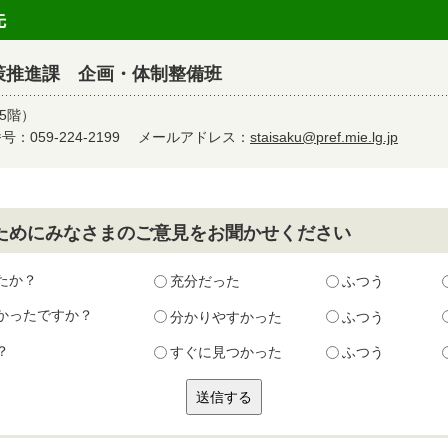
先
策推進課 企画・体制整備班
5階）
：059-224-2199
メールアドレス：
staisaku@pref.mie.lg.jp
ためにみなさまのご意見をお聞かせください
たか？
充分だった
ふつう
かったですか？
分かりやすかった
ふつう
？
すぐに見つかった
ふつう