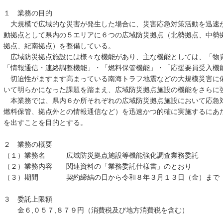
１ 業務の目的
大規模で広域的な災害が発生した場合に、災害応急対策活動を迅速
動拠点として県内の５エリアに６つの広域防災拠点（北勢拠点、中勢
拠点、紀南拠点）を整備している。
広域防災拠点施設には様々な機能があり、主な機能としては、「物
「情報通信・連絡調整機能」・「燃料保管機能」・「応援要員受入機
切迫性がますます高まっている南海トラフ地震などの大規模災害に
いて明らかになった課題を踏まえ、広域防災拠点施設の機能をさらに
本業務では、県内６か所それぞれの広域防災拠点施設において応急
燃料保管、拠点外との情報通信など）を迅速かつ的確に実施するにあ
を出すことを目的とする。
２ 業務の概要
（１）業務名 広域防災拠点施設等機能強化調査業務委託
（２）業務内容 関連資料の「業務委託仕様書」のとおり
（３）期間 契約締結の日から令和８年３月１３日（金）まで
３ 委託上限額
金６,０５７,８７９円（消費税及び地方消費税を含む）