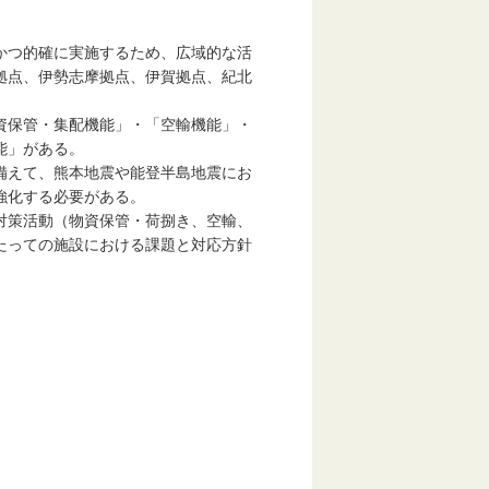
かつ的確に実施するため、広域的な活
拠点、伊勢志摩拠点、伊賀拠点、紀北
資保管・集配機能」・「空輸機能」・
能」がある。
備えて、熊本地震や能登半島地震にお
強化する必要がある。
対策活動（物資保管・荷捌き、空輸、
たっての施設における課題と対応方針