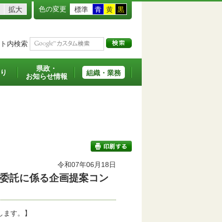
色の変更
拡大
標準
青
黄
黒
ト内検索
県政・
り
組織・業務
お知らせ情報
令和07年06月18日
委託に係る企画提案コン
印刷する
します。】