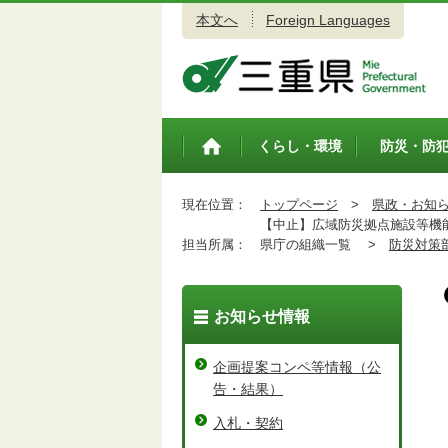
本文へ
Foreign Languages
三重県公式ウェブサイト
くらし・環境
防災・防
トップペ
ージ
現在位置：
トップページ
>
県政・お知
【中止】広域防災拠点施設等機能
担当所属：
県庁の組織一覧 >
防災対策
お知らせ情報
企画提案コンペ等情報（公
告・結果）
入札・契約