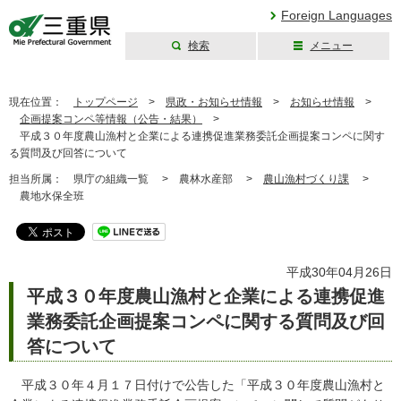
Foreign Languages
検索
メニュー
三重県公式ウェブ
サイト
現在位置：
トップページ
>
県政・お知らせ情報
>
お知らせ情報
>
企画提案コンペ等情報（公告・結果）
>
平成３０年度農山漁村と企業による連携促進業務委託企画提案コンペに関す
る質問及び回答について
担当所属：
県庁の組織一覧 >
農林水産部 >
農山漁村づくり課
>
農地水保全班
平成30年04月26日
平成３０年度農山漁村と企業による連携促進
業務委託企画提案コンペに関する質問及び回
答について
平成３０年４月１７日付けで公告した「平成３０年度農山漁村と