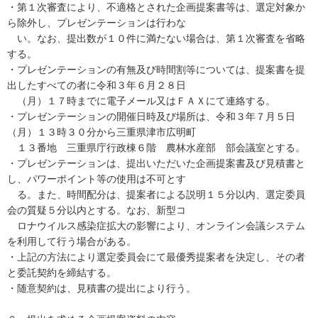
・第１次審査により、不適格とされた企画提案書等は、選定対象か
ら除外し、プレゼンテーションは行わな
い。なお、提出数が１０件に満たない場合は、第１次審査を省略
する。
・プレゼンテーションの有無及び時間割等については、提案書を提
出したすべての者に令和３年６月２８日
（月）１７時までに電子メール又はＦＡＸにて連絡する。
・プレゼンテーションの開催日時及び場所は、令和３年７月５日
（月）１３時３０分から三重県津市広明町
１３番地 三重県庁行政棟６階 農林水産部 部会議室とする。
・プレゼンテーションは、提出いただいた企画提案書及び見積書と
し、パワーポイント等の使用は不可とす
る。また、時間配分は、提案者による説明１５分以内、選定委員
会の質疑５分以内とする。なお、新型コ
ロナウイルス感染症拡大の影響により、オンライン会議システム
を利用して行う場合がある。
・上記の方法により選定委員会にて最優秀提案者を決定し、その者
と委託契約を締結する。
・随意契約は、見積書の提出により行う。