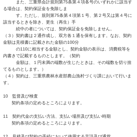
また、三重県会計規則第75条第４項各号のいずれかに該当す
る場合は、契約保証金を免除しま
す。ただし、規則第75条第４項第１号、第２号又は第４号に
該当するときを除き、更生（再生）手
続中の者については、契約保証金を免除しません。
（３）契約書は２通作成し、双方各１通を保有します。なお、契約
金額は見積書に記載された金額の100分
の110に相当する金額とし、契約金額の表示は、消費税等を
内書きで記載するものとします。（契約
金額は、１円未満の端数が生じたときは、その端数を切り捨
てるものとします。）
（４）契約は、三重県農林水産部農山漁村づくり課において行いま
す。
10 監督及び検査
契約条項の定めるところによります。
11 契約代金の支払い方法、支払い場所及び支払い時期
契約条項の定めるところによります。
12 見積及び契約の手続において使用する言語及び通貨