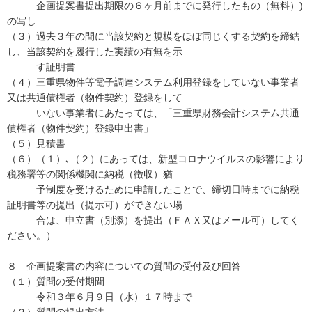
企画提案書提出期限の６ヶ月前までに発行したもの（無料）)
の写し
（３）過去３年の間に当該契約と規模をほぼ同じくする契約を締結
し、当該契約を履行した実績の有無を示
す証明書
（４）三重県物件等電子調達システム利用登録をしていない事業者
又は共通債権者（物件契約）登録をして
いない事業者にあたっては、「三重県財務会計システム共通
債権者（物件契約）登録申出書」
（５）見積書
（６）（１）､（２）にあっては、新型コロナウイルスの影響により
税務署等の関係機関に納税（徴収）猶
予制度を受けるために申請したことで、締切日時までに納税
証明書等の提出（提示可）ができない場
合は、申立書（別添）を提出（ＦＡＸ又はメール可）してく
ださい。）
８ 企画提案書の内容についての質問の受付及び回答
（１）質問の受付期間
令和３年６月９日（水）１７時まで