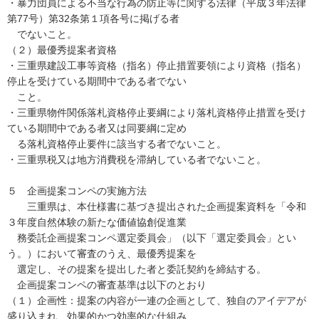
・暴力団員による不当な行為の防止等に関する法律（平成３年法律
第77号）第32条第１項各号に掲げる者
でないこと。
（２）最優秀提案者資格
・三重県建設工事等資格（指名）停止措置要領により資格（指名）
停止を受けている期間中である者でない
こと。
・三重県物件関係落札資格停止要綱により落札資格停止措置を受け
ている期間中である者又は同要綱に定め
る落札資格停止要件に該当する者でないこと。
・三重県税又は地方消費税を滞納している者でないこと。
５ 企画提案コンペの実施方法
三重県は、本仕様書に基づき提出された企画提案資料を「令和
３年度自然体験の新たな価値協創促進業
務委託企画提案コンペ選定委員会」（以下「選定委員会」とい
う。）において審査のうえ、最優秀提案を
選定し、その提案を提出した者と委託契約を締結する。
企画提案コンペの審査基準は以下のとおり
（１）企画性：提案の内容が一連の企画として、独自のアイデアが
盛り込まれ、効果的かつ効率的な仕組み