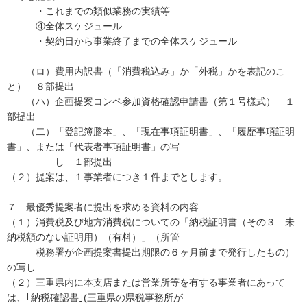
・これまでの類似業務の実績等
④全体スケジュール
・契約日から事業終了までの全体スケジュール
（ロ）費用内訳書（「消費税込み」か「外税」かを表記のこ
と） ８部提出
（ハ）企画提案コンペ参加資格確認申請書（第１号様式） １
部提出
（二）「登記簿謄本」、「現在事項証明書」、「履歴事項証明
書」、または「代表者事項証明書」の写
し １部提出
（２）提案は、１事業者につき１件までとします。
７ 最優秀提案者に提出を求める資料の内容
（１）消費税及び地方消費税についての「納税証明書（その３ 未
納税額のない証明用）（有料）」（所管
税務署が企画提案書提出期限の６ヶ月前まで発行したもの）
の写し
（２）三重県内に本支店または営業所等を有する事業者にあって
は、｢納税確認書｣(三重県の県税事務所が