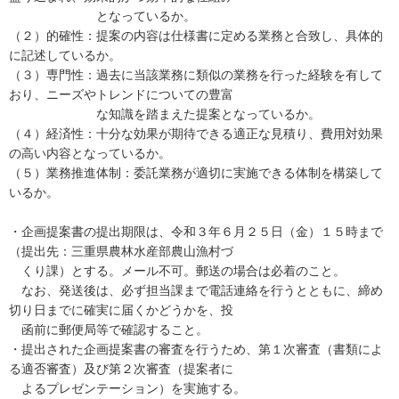
となっているか。
（２）的確性：提案の内容は仕様書に定める業務と合致し、具体的
に記述しているか。
（３）専門性：過去に当該業務に類似の業務を行った経験を有して
おり、ニーズやトレンドについての豊富
な知識を踏まえた提案となっているか。
（４）経済性：十分な効果が期待できる適正な見積り、費用対効果
の高い内容となっているか。
（５）業務推進体制：委託業務が適切に実施できる体制を構築して
いるか。
・企画提案書の提出期限は、令和３年６月２５日（金）１５時まで
（提出先：三重県農林水産部農山漁村づ
くり課）とする。メール不可。郵送の場合は必着のこと。
なお、発送後は、必ず担当課まで電話連絡を行うとともに、締め
切り日までに確実に届くかどうかを、投
函前に郵便局等で確認すること。
・提出された企画提案書の審査を行うため、第１次審査（書類によ
る適否審査）及び第２次審査（提案者に
よるプレゼンテーション）を実施する。