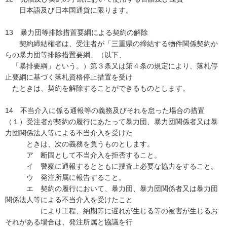
日本語及び日本国通貨に限ります。
13 暴力団等排除措置要綱による契約の解除
契約締結権者は、受注者が「三重県の締結する物件関係契約か
らの暴力団等排除措置要綱」（以下、
「暴排要綱」という。）第３条又は第４条の規定により、落札停
止要綱に基づく落札資格停止措置を受け
たときは、契約を解除することができるものとします。
14 不当介入に係る通報等の義務及びそれを怠った場合の措置
（１）受注者が契約の履行にあたって暴力団、暴力団関係者又は暴
力団関係法人等による不当介入を受けた
ときは、次の義務を負うものとします。
ア 断固として不当介入を拒否すること。
イ 警察に通報するとともに捜査上必要な協力をすること。
ウ 発注所属に報告すること。
エ 契約の履行において、暴力団、暴力団関係者又は暴力団
関係法人等による不当介入を受けたこと
により工程、納期等に遅れが生じる等の被害が生じるお
それがある場合は、発注所属と協議を行