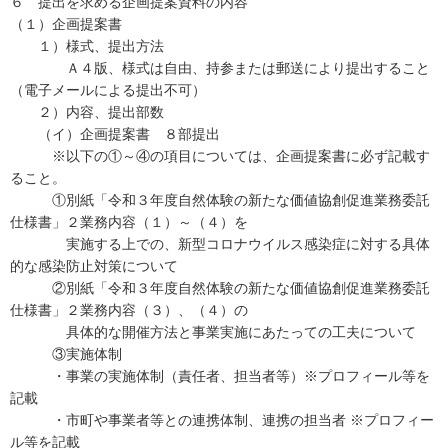
６ 提出を求める企画提案資料の内容
（１）企画提案書
１）様式、提出方法
Ａ４版、様式は自由、持参または郵送により提出すること
（電子メールによる提出不可）
２）内容、提出部数
（イ）企画提案書 ８部提出
※以下の①～④の項目については、企画提案書に必ず記載す
ること。
①別紙「令和３年度自然体験の新たな価値協創促進業務委託
仕様書」２業務内容（１）～（４）を
実施する上での、新型コロナウイルス感染症に対する具体
的な感染防止対策について
②別紙「令和３年度自然体験の新たな価値協創促進業務委託
仕様書」２業務内容（３）、（４）の
具体的な開催方法と事業実施にあたっての工夫について
③実施体制
・事業の実施体制（責任者、担当者等）※プロフィール等を
記載
・市町や事業者等との連携体制、連携の担当者 ※プロフィー
ル等を記載