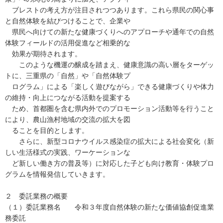
ブレストの考え方が注目されつつあります。これら県民の関心事
と自然体験を結びつけることで、企業や
県民へ向けての新たな健康づくりへのアプローチや通年での自然
体験フィールドの活用促進など相乗的な
効果が期待されます。
このような機運の醸成を踏まえ、健康意識の高い層をターゲッ
トに、三重県の「自然」や「自然体験プ
ログラム」による「楽しく遊びながら」できる健康づくりや体力
の維持・向上につながる活動を提案する
ため、首都圏を含む県内外でのプロモーション活動等を行うこと
により、農山漁村地域の交流の拡大を図
ることを目的とします。
さらに、新型コロナウイルス感染症の拡大による社会変化（新
しい生活様式の実践、ワーケーションな
ど新しい働き方の普及等）に対応した子ども向け教育・体験プロ
グラムを情報発信していきます。
２ 委託業務の概要
（１）委託業務名 令和３年度自然体験の新たな価値協創促進業
務委託