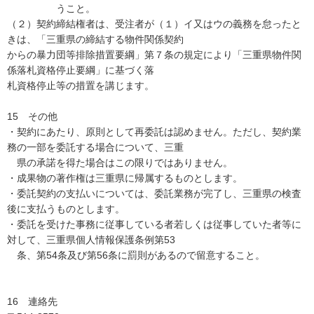
うこと。
（２）契約締結権者は、受注者が（１）イ又はウの義務を怠ったと
きは、「三重県の締結する物件関係契約
からの暴力団等排除措置要綱」第７条の規定により「三重県物件関
係落札資格停止要綱」に基づく落
札資格停止等の措置を講じます。
15 その他
・契約にあたり、原則として再委託は認めません。ただし、契約業
務の一部を委託する場合について、三重
県の承諾を得た場合はこの限りではありません。
・成果物の著作権は三重県に帰属するものとします。
・委託契約の支払いについては、委託業務が完了し、三重県の検査
後に支払うものとします。
・委託を受けた事務に従事している者若しくは従事していた者等に
対して、三重県個人情報保護条例第53
条、第54条及び第56条に罰則があるので留意すること。
16 連絡先