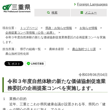
Foreign Languages
検索
メニュー
三重県公式ウェブ
サイト
現在位置：
トップページ
>
県政・お知らせ情報
>
お知らせ情報
>
企画提案コンペ等情報（公告・結果）
>
令和３年度自然体験の新たな価値協創促進業務委託の企画提案コンペを実施
します。
担当所属：
県庁の組織一覧 >
農林水産部 >
農山漁村づくり課
>
農山漁村活性化班
令和03年06月04日
令和３年度自然体験の新たな価値協創促進業
務委託の企画提案コンペを実施します。
１ 業務の目的
近年、三重とこわか県民健康会議が設置される等、県民の「健
康」への関心の高まりに加え、アクティ