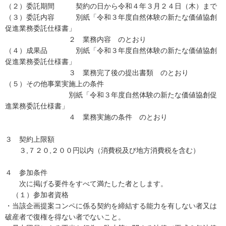
（２）委託期間 契約の日から令和４年３月２４日（木）まで
（３）委託内容 別紙「令和３年度自然体験の新たな価値協創
促進業務委託仕様書」
２ 業務内容 のとおり
（４）成果品 別紙「令和３年度自然体験の新たな価値協創
促進業務委託仕様書」
３ 業務完了後の提出書類 のとおり
（５）その他事業実施上の条件
別紙「令和３年度自然体験の新たな価値協創促
進業務委託仕様書」
４ 業務実施の条件 のとおり
３ 契約上限額
３,７２０,２００円以内（消費税及び地方消費税を含む）
４ 参加条件
次に掲げる要件をすべて満たした者とします。
（１）参加者資格
・当該企画提案コンペに係る契約を締結する能力を有しない者又は
破産者で復権を得ない者でないこと。