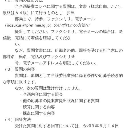
（２）質問の提出方法
当企画提案コンペに関する質問は、文書（様式自由、ただし
規格はＡ４版）にて行うものとし、担当
部局まで、持参、ファクシミリ、電子メール
（nozukuri@pref.mie.lg.jp）のいずれかの方法で
提出してください。ファクシミリ、電子メールの場合は、送
信後、電話にて着信を確認してくださ
い。
なお、質問文書には、組織名の他、回答を受ける担当窓口の
部課名、氏名、電話及びファクシミリ番
号、電子メールアドレスを明記してください。
（３）質問の内容
質問は、原則として当該委託業務に係る条件や応募手続き的
な事項に限ります。
なお、次の質問は受け付けしません。
・企画内容に関する照会
・他の応募者の提案書提出状況に関する質問
・積算に関する内容
・採点に関する内容
（４）回答方法
受けた質問に対する回答については、令和３年６月１４日