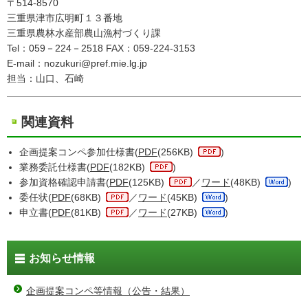
〒514-8570
三重県津市広明町１３番地
三重県農林水産部農山漁村づくり課
Tel：059－224－2518 FAX：059-224-3153
E-mail：nozukuri@pref.mie.lg.jp
担当：山口、石崎
関連資料
企画提案コンペ参加仕様書(
PDF
(256KB)
)
業務委託仕様書(
PDF
(182KB)
)
参加資格確認申請書(
PDF
(125KB)
／
ワード
(48KB)
)
委任状(
PDF
(68KB)
／
ワード
(45KB)
)
申立書(
PDF
(81KB)
／
ワード
(27KB)
)
お知らせ情報
企画提案コンペ等情報（公告・結果）