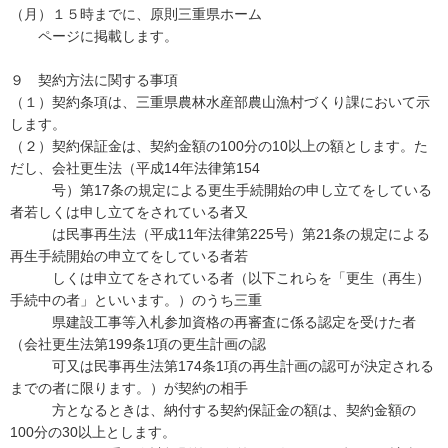
（月）１５時までに、原則三重県ホーム
ページに掲載します。
９ 契約方法に関する事項
（１）契約条項は、三重県農林水産部農山漁村づくり課において示
します。
（２）契約保証金は、契約金額の100分の10以上の額とします。た
だし、会社更生法（平成14年法律第154
号）第17条の規定による更生手続開始の申し立てをしている
者若しくは申し立てをされている者又
は民事再生法（平成11年法律第225号）第21条の規定による
再生手続開始の申立てをしている者若
しくは申立てをされている者（以下これらを「更生（再生）
手続中の者」といいます。）のうち三重
県建設工事等入札参加資格の再審査に係る認定を受けた者
（会社更生法第199条1項の更生計画の認
可又は民事再生法第174条1項の再生計画の認可が決定される
までの者に限ります。）が契約の相手
方となるときは、納付する契約保証金の額は、契約金額の
100分の30以上とします。