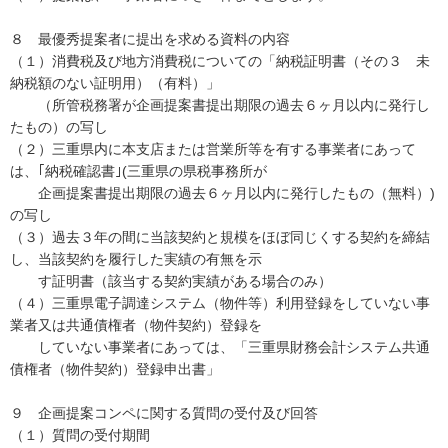
８ 最優秀提案者に提出を求める資料の内容
（１）消費税及び地方消費税についての「納税証明書（その３ 未
納税額のない証明用）（有料）」
（所管税務署が企画提案書提出期限の過去６ヶ月以内に発行し
たもの）の写し
（２）三重県内に本支店または営業所等を有する事業者にあって
は、｢納税確認書｣(三重県の県税事務所が
企画提案書提出期限の過去６ヶ月以内に発行したもの（無料）)
の写し
（３）過去３年の間に当該契約と規模をほぼ同じくする契約を締結
し、当該契約を履行した実績の有無を示
す証明書（該当する契約実績がある場合のみ）
（４）三重県電子調達システム（物件等）利用登録をしていない事
業者又は共通債権者（物件契約）登録を
していない事業者にあっては、「三重県財務会計システム共通
債権者（物件契約）登録申出書」
９ 企画提案コンペに関する質問の受付及び回答
（１）質問の受付期間