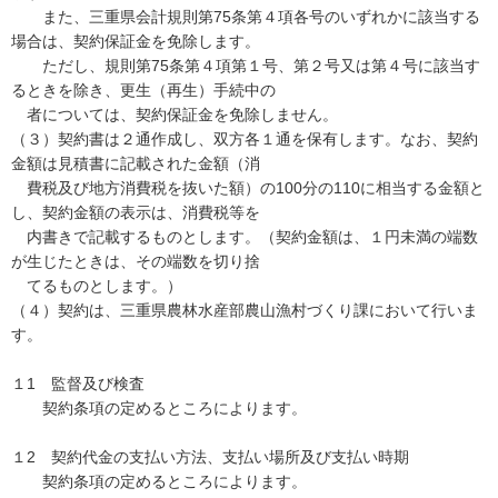
また、三重県会計規則第75条第４項各号のいずれかに該当する
場合は、契約保証金を免除します。
ただし、規則第75条第４項第１号、第２号又は第４号に該当す
るときを除き、更生（再生）手続中の
者については、契約保証金を免除しません。
（３）契約書は２通作成し、双方各１通を保有します。なお、契約
金額は見積書に記載された金額（消
費税及び地方消費税を抜いた額）の100分の110に相当する金額と
し、契約金額の表示は、消費税等を
内書きで記載するものとします。（契約金額は、１円未満の端数
が生じたときは、その端数を切り捨
てるものとします。）
（４）契約は、三重県農林水産部農山漁村づくり課において行いま
す。
１1 監督及び検査
契約条項の定めるところによります。
１2 契約代金の支払い方法、支払い場所及び支払い時期
契約条項の定めるところによります。