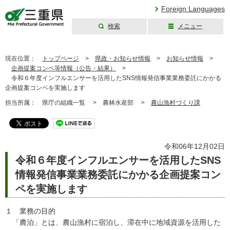
Foreign Languages
検索
メニュー
三重県公式ウェブ
サイト
現在位置：
トップページ
>
県政・お知らせ情報
>
お知らせ情報
>
企画提案コンペ等情報（公告・結果）
>
令和６年度インフルエンサーを活用したSNS情報発信事業業務委託にかかる
企画提案コンペを実施します
担当所属：
県庁の組織一覧 >
農林水産部 >
農山漁村づくり課
令和06年12月02日
令和６年度インフルエンサーを活用したSNS
情報発信事業業務委託にかかる企画提案コン
ペを実施します
１ 業務の目的
「農泊」とは、農山漁村に宿泊し、滞在中に地域資源を活用した