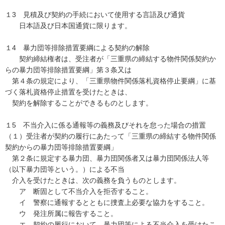
１3 見積及び契約の手続において使用する言語及び通貨
日本語及び日本国通貨に限ります。
１4 暴力団等排除措置要綱による契約の解除
契約締結権者は、受注者が「三重県の締結する物件関係契約か
らの暴力団等排除措置要綱」第３条又は
第４条の規定により、「三重県物件関係落札資格停止要綱」に基
づく落札資格停止措置を受けたときは、
契約を解除することができるものとします。
１5 不当介入に係る通報等の義務及びそれを怠った場合の措置
（１）受注者が契約の履行にあたって「三重県の締結する物件関係
契約からの暴力団等排除措置要綱」
第２条に規定する暴力団、暴力団関係者又は暴力団関係法人等
（以下暴力団等という。）による不当
介入を受けたときは、次の義務を負うものとします。
ア 断固として不当介入を拒否すること。
イ 警察に通報するとともに捜査上必要な協力をすること。
ウ 発注所属に報告すること。
エ 契約の履行において、暴力団等による不当介入を受けたこ