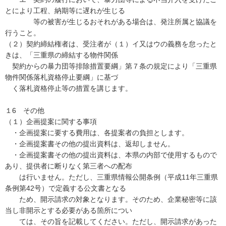
とにより工程、納期等に遅れが生じる
等の被害が生じるおそれがある場合は、発注所属と協議を
行うこと。
（２）契約締結権者は、受注者が（１）イ又はウの義務を怠ったと
きは、「三重県の締結する物件関係
契約からの暴力団等排除措置要綱」第７条の規定により「三重県
物件関係落札資格停止要綱」に基づ
く落札資格停止等の措置を講じます。
１6 その他
（１）企画提案に関する事項
・企画提案に要する費用は、各提案者の負担とします。
・企画提案書その他の提出資料は、返却しません。
・企画提案書その他の提出資料は、本県の内部で使用するもので
あり、提供者に断りなく第三者への配布
は行いません。ただし、三重県情報公開条例（平成11年三重県
条例第42号）で定義する公文書となる
ため、開示請求の対象となります。そのため、企業秘密等に該
当し非開示とする必要がある箇所につい
ては、その旨を記載してください。ただし、開示請求があった