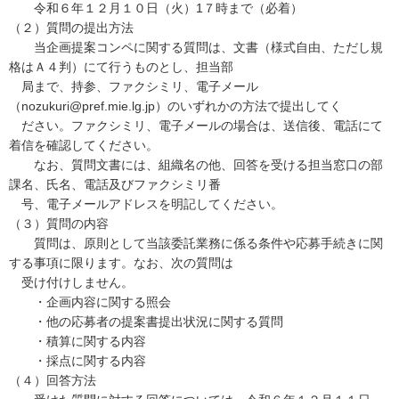
令和６年１２月１０日（火）1７時まで（必着）
（２）質問の提出方法
当企画提案コンペに関する質問は、文書（様式自由、ただし規
格はＡ４判）にて行うものとし、担当部
局まで、持参、ファクシミリ、電子メール
（nozukuri@pref.mie.lg.jp）のいずれかの方法で提出してく
ださい。ファクシミリ、電子メールの場合は、送信後、電話にて
着信を確認してください。
なお、質問文書には、組織名の他、回答を受ける担当窓口の部
課名、氏名、電話及びファクシミリ番
号、電子メールアドレスを明記してください。
（３）質問の内容
質問は、原則として当該委託業務に係る条件や応募手続きに関
する事項に限ります。なお、次の質問は
受け付けしません。
・企画内容に関する照会
・他の応募者の提案書提出状況に関する質問
・積算に関する内容
・採点に関する内容
（４）回答方法