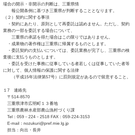
場合の開示・非開示の判断は、三重県情
報公開条例に基づき三重県が判断することとなります。
（２）契約に関する事項
・契約にあたり、原則として再委託は認めません。ただし、契約
業務の一部を委託する場合について、
三重県の承諾を得た場合はこの限りではありません。
・成果物の著作権は三重県に帰属するものとします。
・委託契約の支払いについては、委託業務が完了し、三重県の検
査後に支払うものとします。
・委託を受けた事務に従事している者若しくは従事していた者等
に対して、個人情報の保護に関する法律
（平成15年法律第57号）に罰則規定があるので留意すること。
１7 連絡先
〒514-8570
三重県津市広明町１３番地
三重県農林水産部農山漁村づくり課
Tel：059－224－2518 FAX：059-224-3153
E-mail：nozukuri@pref.mie.lg.jp
担当：向出・長井