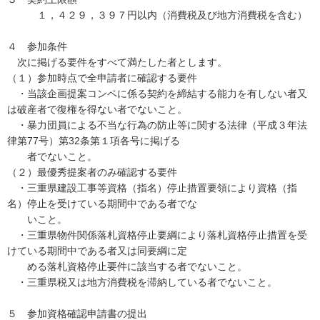
１，４２９，３９７円以内（消費税及び地方消費税を含む）
４ 参加条件
次に掲げる要件をすべて満たした者とします。
（１）参加時点で全申請者に確認する要件
・当該企画提案コンペに係る契約を締結する能力を有しない者又
は破産者で復権を得ない者でないこと。
・暴力団員による不当な行為の防止等に関する法律（平成３年法
律第77号）第32条第１項各号に掲げる
者でないこと。
（２）最優秀提案者のみ確認する要件
・三重県建設工事等資格（指名）停止措置要領により資格（指
名）停止を受けている期間中である者でな
いこと。
・三重県物件関係落札資格停止要綱により落札資格停止措置を受
けている期間中である者又は同要綱に定
める落札資格停止要件に該当する者でないこと。
・三重県税又は地方消費税を滞納している者でないこと。
５ 参加資格確認申請書の提出