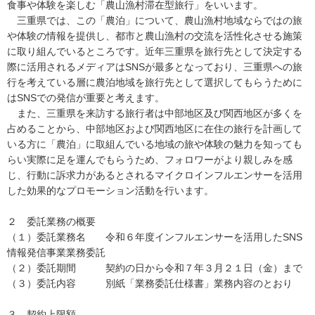
食事や体験を楽しむ「農山漁村滞在型旅行」をいいます。
三重県では、この「農泊」について、農山漁村地域ならではの旅
や体験の情報を提供し、都市と農山漁村の交流を活性化させる施策
に取り組んでいるところです。近年三重県を旅行先として決定する
際に活用されるメディアはSNSが最多となっており、三重県への旅
行を考えている層に農泊地域を旅行先として選択してもらうために
はSNSでの発信が重要と考えます。
また、三重県を来訪する旅行者は中部地区及び関西地区が多くを
占めることから、中部地区および関西地区に在住の旅行を計画して
いる方に「農泊」に取組んでいる地域の旅や体験の魅力を知っても
らい実際に足を運んでもらうため、フォロワーがより親しみを感
じ、行動に訴求力があるとされるマイクロインフルエンサーを活用
した効果的なプロモーション活動を行います。
２ 委託業務の概要
（１）委託業務名 令和６年度インフルエンサーを活用したSNS
情報発信事業業務委託
（２）委託期間 契約の日から令和７年３月２１日（金）まで
（３）委託内容 別紙「業務委託仕様書」業務内容のとおり
３ 契約上限額