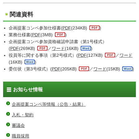
関連資料
企画提案コンペ参加仕様書(
PDF
(234KB)
)
業務仕様書(
PDF
(3MB)
)
企画提案コンペ参加資格確認申請書（第1号様式）
(
PDF
(269KB)
／
ワード
(16KB)
)
役員等に関する事項（第2号様式）(
PDF
(127KB)
／
ワード
(16KB)
)
委任状（第3号様式）(
PDF
(205KB)
／
ワード
(15KB)
)
お知らせ情報
企画提案コンペ等情報（公告・結果）
入札・契約
審議会
職員採用