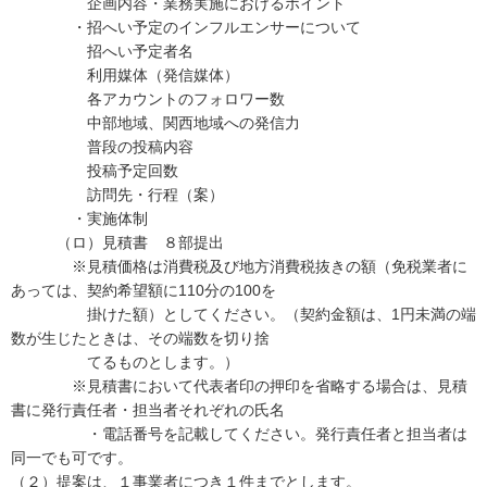
企画内容・業務実施におけるポイント
・招へい予定のインフルエンサーについて
招へい予定者名
利用媒体（発信媒体）
各アカウントのフォロワー数
中部地域、関西地域への発信力
普段の投稿内容
投稿予定回数
訪問先・行程（案）
・実施体制
（ロ）見積書 ８部提出
※見積価格は消費税及び地方消費税抜きの額（免税業者に
あっては、契約希望額に110分の100を
掛けた額）としてください。（契約金額は、1円未満の端
数が生じたときは、その端数を切り捨
てるものとします。）
※見積書において代表者印の押印を省略する場合は、見積
書に発行責任者・担当者それぞれの氏名
・電話番号を記載してください。発行責任者と担当者は
同一でも可です。
（２）提案は、１事業者につき１件までとします。