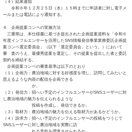
（４）結果通知
令和６年１２月２５日（水）１５時までに申請者に対し電子メ
ールまたは電話により通知する。
６ 企画提案コンペの実施方法
三重県は、本仕様書に基づき提出された企画提案資料を「令和６
年度インフルエンサーを活用したSNS情報発信事業業務委託企画提
案コンペ選定委員会」（以下「選定委員会」という。）において
審 査のうえ、最優秀提案を選定し、その提案を提出した者と委託
契約を締結する。
企画提案コンペの審査基準は以下のとおり
（１）企画力：農泊地域に対する好感度を増し、訪問してみたいと
思えるような内容の配信を企画できる
か。
（２）発信力：招へい予定のインフルエンサーがSNSユーザーに対
し農泊地域の魅力を伝えられるような
投稿を作成し、発信できるか。
（３）取材力：農泊地域の魅力を伝える取材力があるかどうか。
（４）訴求力：招へい予定のインフルエンサーの投稿をつうじて
SNSユーザーに対し農泊地域を実際に訪
れる意欲を増進させられるか。