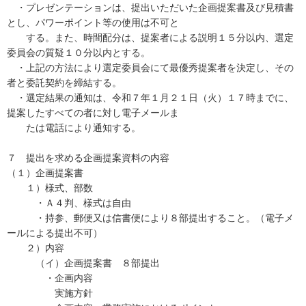
・プレゼンテーションは、提出いただいた企画提案書及び見積書
とし、パワーポイント等の使用は不可と
する。また、時間配分は、提案者による説明１５分以内、選定
委員会の質疑１０分以内とする。
・上記の方法により選定委員会にて最優秀提案者を決定し、その
者と委託契約を締結する。
・選定結果の通知は、令和７年１月２１日（火）１７時までに、
提案したすべての者に対し電子メールま
たは電話により通知する。
７ 提出を求める企画提案資料の内容
（１）企画提案書
１）様式、部数
・Ａ４判、様式は自由
・持参、郵便又は信書便により８部提出すること。（電子メ
ールによる提出不可）
２）内容
（イ）企画提案書 ８部提出
・企画内容
実施方針