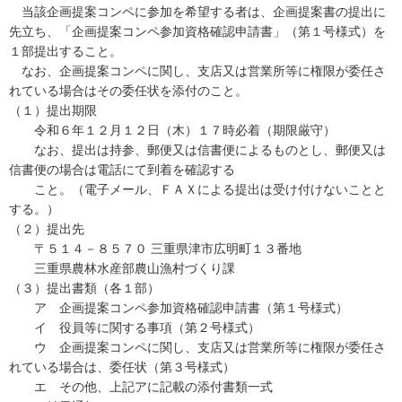
当該企画提案コンペに参加を希望する者は、企画提案書の提出に
先立ち、「企画提案コンペ参加資格確認申請書」（第１号様式）を
１部提出すること。
なお、企画提案コンペに関し、支店又は営業所等に権限が委任さ
れている場合はその委任状を添付のこと。
（１）提出期限
令和６年１２月１２日（木）１７時必着（期限厳守）
なお、提出は持参、郵便又は信書便によるものとし、郵便又は
信書便の場合は電話にて到着を確認する
こと。（電子メール、ＦＡＸによる提出は受け付けないことと
する。）
（２）提出先
〒５１４－８５７０ 三重県津市広明町１３番地
三重県農林水産部農山漁村づくり課
（３）提出書類（各１部）
ア 企画提案コンペ参加資格確認申請書（第１号様式）
イ 役員等に関する事項（第２号様式）
ウ 企画提案コンペに関し、支店又は営業所等に権限が委任さ
れている場合は、委任状（第３号様式）
エ その他、上記アに記載の添付書類一式