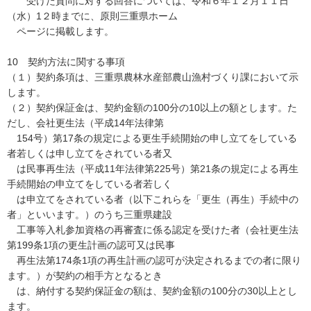
受けた質問に対する回答については、令和６年１２月１１日
（水）1２時までに、原則三重県ホーム
ページに掲載します。
10 契約方法に関する事項
（１）契約条項は、三重県農林水産部農山漁村づくり課において示
します。
（２）契約保証金は、契約金額の100分の10以上の額とします。た
だし、会社更生法（平成14年法律第
154号）第17条の規定による更生手続開始の申し立てをしている
者若しくは申し立てをされている者又
は民事再生法（平成11年法律第225号）第21条の規定による再生
手続開始の申立てをしている者若しく
は申立てをされている者（以下これらを「更生（再生）手続中の
者」といいます。）のうち三重県建設
工事等入札参加資格の再審査に係る認定を受けた者（会社更生法
第199条1項の更生計画の認可又は民事
再生法第174条1項の再生計画の認可が決定されるまでの者に限り
ます。）が契約の相手方となるとき
は、納付する契約保証金の額は、契約金額の100分の30以上とし
ます。