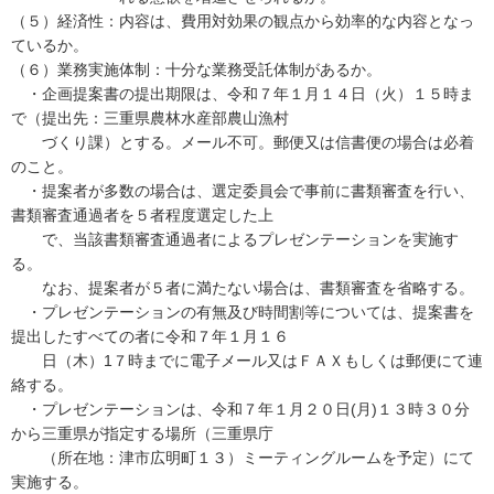
（５）経済性：内容は、費用対効果の観点から効率的な内容となっ
ているか。
（６）業務実施体制：十分な業務受託体制があるか。
・企画提案書の提出期限は、令和７年１月１４日（火）１５時ま
で（提出先：三重県農林水産部農山漁村
づくり課）とする。メール不可。郵便又は信書便の場合は必着
のこと。
・提案者が多数の場合は、選定委員会で事前に書類審査を行い、
書類審査通過者を５者程度選定した上
で、当該書類審査通過者によるプレゼンテーションを実施す
る。
なお、提案者が５者に満たない場合は、書類審査を省略する。
・プレゼンテーションの有無及び時間割等については、提案書を
提出したすべての者に令和７年１月１６
日（木）1７時までに電子メール又はＦＡＸもしくは郵便にて連
絡する。
・プレゼンテーションは、令和７年１月２０日(月)１３時３０分
から三重県が指定する場所（三重県庁
（所在地：津市広明町１３）ミーティングルームを予定）にて
実施する。