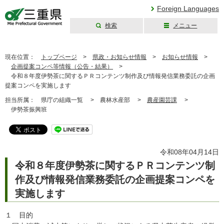
Foreign Languages
検索
メニュー
三重県公式ウェブ
サイト
現在位置：
トップページ
>
県政・お知らせ情報
>
お知らせ情報
>
企画提案コンペ等情報（公告・結果）
>
令和８年度伊勢茶に関するＰＲコンテンツ制作及び情報発信業務委託の企画
提案コンペを実施します
担当所属：
県庁の組織一覧 >
農林水産部 >
農産園芸課
>
伊勢茶振興班
令和08年04月14日
令和８年度伊勢茶に関するＰＲコンテンツ制
作及び情報発信業務委託の企画提案コンペを
実施します
１ 目的