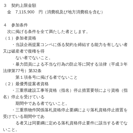
３ 契約上限金額
金 7,115,900 円（消費税及び地方消費税を含む）
４ 参加条件
次に掲げる条件を全て満たした者とします。
（１）参加者資格
・当該企画提案コンペに係る契約を締結する能力を有しない者
又は破産者で復権を得
ない者でないこと。
・暴力団員による不当な行為の防止等に関する法律（平成３年
法律第77号）第32条
第１項各号に掲げる者でないこと
（２）最優秀提案者資格
・三重県建設工事等資格（指名）停止措置要領により資格（指
名）停止を受けている
期間中である者でないこと。
・三重県物件関係落札資格停止要綱により落札資格停止措置を
受けている期間中であ
る者又は同要綱に定める落札資格停止要件に該当する者でな
いこと。