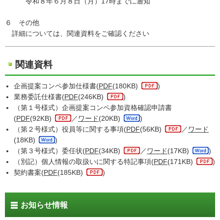
令和８年６月８日（月）17時までに通知
６ その他
詳細については、関連資料をご確認ください
関連資料
企画提案コンペ参加仕様書(
PDF
(180KB)
)
業務委託仕様書(
PDF
(246KB)
)
（第１号様式）企画提案コンペ参加資格確認申請書
(
PDF
(92KB)
／
ワード
(20KB)
)
（第２号様式）役員等に関する事項(
PDF
(56KB)
／
ワード
(18KB)
)
（第３号様式）委任状(
PDF
(34KB)
／
ワード
(17KB)
)
（別記）個人情報の取扱いに関する特記事項(
PDF
(171KB)
)
契約書案(
PDF
(185KB)
)
お知らせ情報