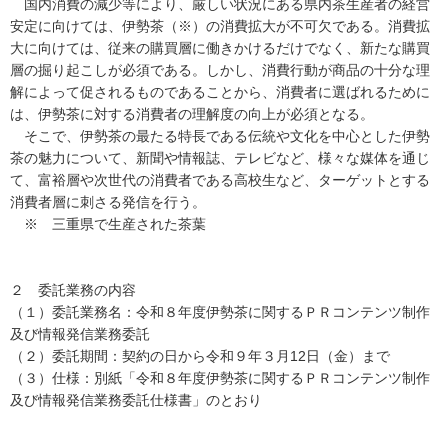
国内消費の減少等により、厳しい状況にある県内茶生産者の経営
安定に向けては、伊勢茶（※）の消費拡大が不可欠である。消費拡
大に向けては、従来の購買層に働きかけるだけでなく、新たな購買
層の掘り起こしが必須である。しかし、消費行動が商品の十分な理
解によって促されるものであることから、消費者に選ばれるために
は、伊勢茶に対する消費者の理解度の向上が必須となる。
そこで、伊勢茶の最たる特長である伝統や文化を中心とした伊勢
茶の魅力について、新聞や情報誌、テレビなど、様々な媒体を通じ
て、富裕層や次世代の消費者である高校生など、ターゲットとする
消費者層に刺さる発信を行う。
※ 三重県で生産された茶葉
２ 委託業務の内容
（１）委託業務名：令和８年度伊勢茶に関するＰＲコンテンツ制作
及び情報発信業務委託
（２）委託期間：契約の日から令和９年３月12日（金）まで
（３）仕様：別紙「令和８年度伊勢茶に関するＰＲコンテンツ制作
及び情報発信業務委託仕様書」のとおり