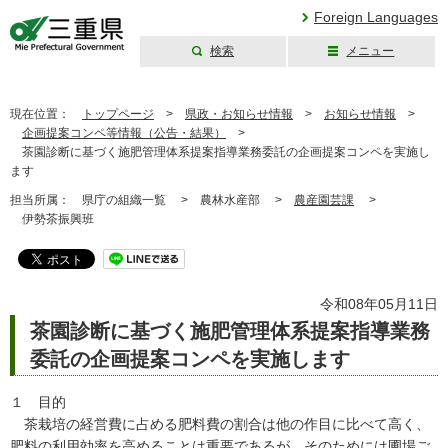
Foreign Languages
検索
メニュー
三重県公式ウェブ
サイト
現在位置：
トップページ
>
県政・お知らせ情報
>
お知らせ情報
>
企画提案コンペ等情報（公告・結果）
>
茶園診断に基づく施肥管理体系提案指導業務委託の企画提案コンペを実施し
ます
担当所属：
県庁の組織一覧 >
農林水産部 >
農産園芸課
>
伊勢茶振興班
令和08年05月11日
茶園診断に基づく施肥管理体系提案指導業務
委託の企画提案コンペを実施します
１ 目的
茶栽培の経営費に占める肥料費の割合は他の作目に比べて高く、
肥料の利用効率を高めることは重要であるが、そのためには圃場ご