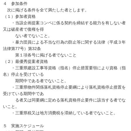
４ 参加条件
次に掲げる条件を全て満たした者とします。
（１）参加者資格
・当該企画提案コンペに係る契約を締結する能力を有しない者
又は破産者で復権を得
ない者でないこと。
・暴力団員による不当な行為の防止等に関する法律（平成３年
法律第77号）第32条
第１項各号に掲げる者でないこと
（２）最優秀提案者資格
・三重県建設工事等資格（指名）停止措置要領により資格（指
名）停止を受けている
期間中である者でないこと。
・三重県物件関係落札資格停止要綱により落札資格停止措置を
受けている期間中であ
る者又は同要綱に定める落札資格停止要件に該当する者でな
いこと。
・三重県税又は地方消費税を滞納している者でないこと。
５ 実施スケジュール