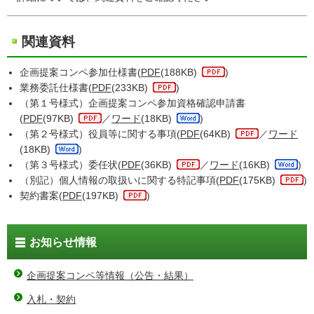
関連資料
企画提案コンペ参加仕様書(
PDF
(188KB)
)
業務委託仕様書(
PDF
(233KB)
)
（第１号様式）企画提案コンペ参加資格確認申請書
(
PDF
(97KB)
／
ワード
(18KB)
)
（第２号様式）役員等に関する事項(
PDF
(64KB)
／
ワード
(18KB)
)
（第３号様式）委任状(
PDF
(36KB)
／
ワード
(16KB)
)
（別記）個人情報の取扱いに関する特記事項(
PDF
(175KB)
)
契約書案(
PDF
(197KB)
)
お知らせ情報
企画提案コンペ等情報（公告・結果）
入札・契約