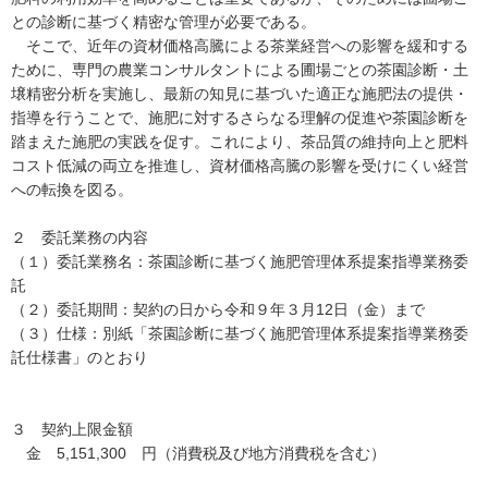
との診断に基づく精密な管理が必要である。
そこで、近年の資材価格高騰による茶業経営への影響を緩和する
ために、専門の農業コンサルタントによる圃場ごとの茶園診断・土
壌精密分析を実施し、最新の知見に基づいた適正な施肥法の提供・
指導を行うことで、施肥に対するさらなる理解の促進や茶園診断を
踏まえた施肥の実践を促す。これにより、茶品質の維持向上と肥料
コスト低減の両立を推進し、資材価格高騰の影響を受けにくい経営
への転換を図る。
２ 委託業務の内容
（１）委託業務名：茶園診断に基づく施肥管理体系提案指導業務委
託
（２）委託期間：契約の日から令和９年３月12日（金）まで
（３）仕様：別紙「茶園診断に基づく施肥管理体系提案指導業務委
託仕様書」のとおり
３ 契約上限金額
金 5,151,300 円（消費税及び地方消費税を含む）