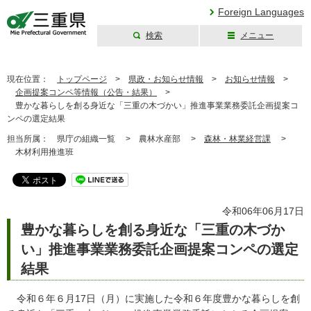
Foreign Languages
検索
メニュー
三重県公式ウェブ
サイト
現在位置：
トップページ
>
県政・お知らせ情報
>
お知らせ情報
>
企画提案コンペ等情報（公告・結果）
>
豊かな暮らしを創る身近な「三重の木づかい」推進事業業務委託企画提案コ
ンペの選定結果
担当所属：
県庁の組織一覧 >
農林水産部 >
森林・林業経営課
>
木材利用推進班
令和06年06月17日
豊かな暮らしを創る身近な「三重の木づか
い」推進事業業務委託企画提案コンペの選定
結果
令和６年６月17日（月）に実施した令和６年度豊かな暮らしを創