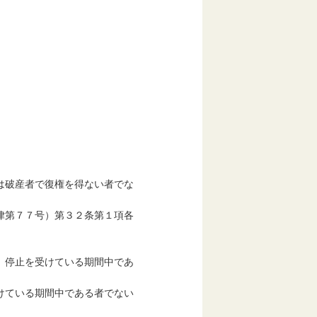
は破産者で復権を得ない者でな
律第７７号）第３２条第１項各
）停止を受けている期間中であ
けている期間中である者でない