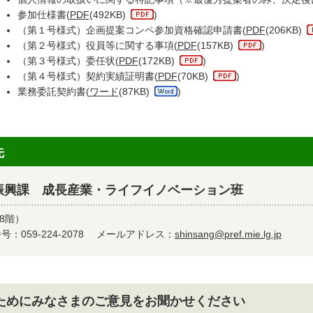
参加仕様書(
PDF
(492KB)
)
（第１号様式）企画提案コンペ参加資格確認申請書(
PDF
(206KB)
（第２号様式）役員等に関する事項(
PDF
(157KB)
)
（第３号様式）委任状(
PDF
(172KB)
)
（第４号様式）契約実績証明書(
PDF
(70KB)
)
業務委託契約書(
ワード
(87KB)
)
先
振興課 成長産業・ライフイノベーション班
8階）
：059-224-2078
メールアドレス：
shinsang@pref.mie.lg.jp
ためにみなさまのご意見をお聞かせください