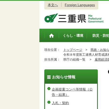
本文へ
Foreign Languages
三重県公式ウェブサイト
くらし・環境
防災・防
トップペ
ージ
現在位置：
トップページ
>
県政・お知
令和８年度医工連携人材育成講座
担当所属：
県庁の組織一覧 >
雇用経済
お知らせ情報
企画提案コンペ等情報（公
告・結果）
入札・契約