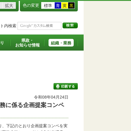
色の変更
拡大
標準
青
黄
黒
ト内検索
県政・
り
組織・業務
お知らせ情報
令和08年04月24日
務に係る企画提案コンペ
印刷する
り、下記のとおり企画提案コンペを実