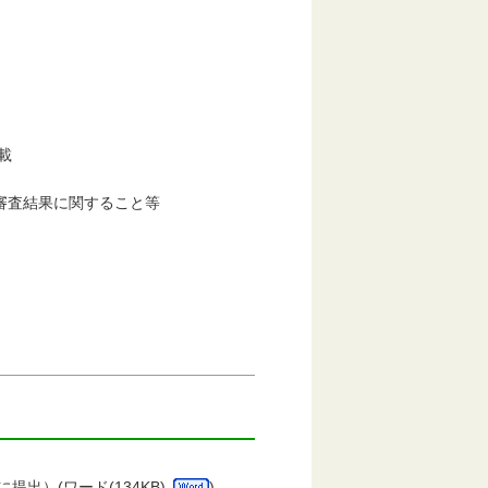
載
査結果に関すること等
に提出）(
ワード
(134KB)
)