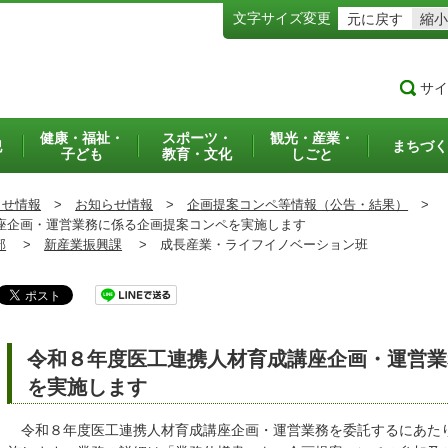
文字サイズ変更
元に戻す
縮小
サイ
健康・福祉・
スポーツ・
観光・産業・
犯
まちづく
子ども
教育・文化
しごと
らせ情報
>
お知らせ情報
>
企画提案コンペ等情報（公告・結果）
>
企画・運営業務に係る企画提案コンペを実施します
部
>
新産業振興課
>
成長産業・ライフイノベーション班
令和８年度医工連携人材育成講座企画・運営業
を実施します
令和８年度医工連携人材育成講座企画・運営業務を委託するにあた