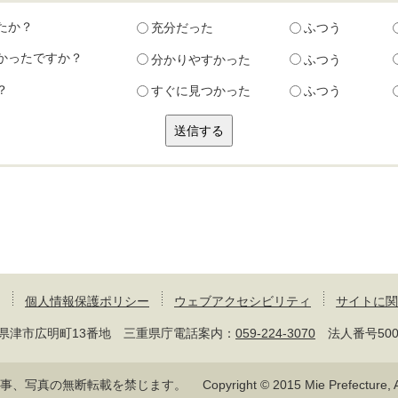
たか？
充分だった
ふつう
かったですか？
分かりやすかった
ふつう
？
すぐに見つかった
ふつう
個人情報保護ポリシー
ウェブアクセシビリティ
サイトに関
 三重県津市広明町13番地 三重県庁電話案内：
059-224-3070
法人番号50000
記事、写真の無断転載を禁じます。
Copyright © 2015 Mie Prefecture, Al