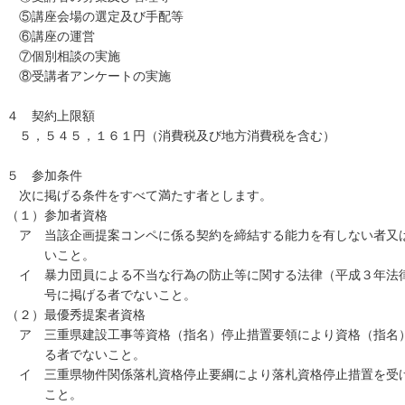
⑤講座会場の選定及び手配等
⑥講座の運営
⑦個別相談の実施
⑧受講者アンケートの実施
４ 契約上限額
５，５４５，１６１円（消費税及び地方消費税を含む）
５ 参加条件
次に掲げる条件をすべて満たす者とします。
（１）参加者資格
ア 当該企画提案コンペに係る契約を締結する能力を有しない者又
いこと。
イ 暴力団員による不当な行為の防止等に関する法律（平成３年法
号に掲げる者でないこと。
（２）最優秀提案者資格
ア 三重県建設工事等資格（指名）停止措置要領により資格（指名
る者でないこと。
イ 三重県物件関係落札資格停止要綱により落札資格停止措置を受
こと。