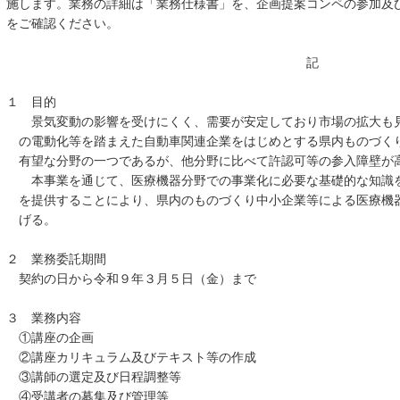
施します。業務の詳細は「業務仕様書」を、企画提案コンペの参加及
をご確認ください。
記
１ 目的
景気変動の影響を受けにくく、需要が安定しており市場の拡大も見
の電動化等を踏まえた自動車関連企業をはじめとする県内ものづく
有望な分野の一つであるが、他分野に比べて許認可等の参入障壁が
本事業を通じて、医療機器分野での事業化に必要な基礎的な知識を
を提供することにより、県内のものづくり中小企業等による医療機
げる。
２ 業務委託期間
契約の日から令和９年３月５日（金）まで
３ 業務内容
①講座の企画
②講座カリキュラム及びテキスト等の作成
③講師の選定及び日程調整等
④受講者の募集及び管理等