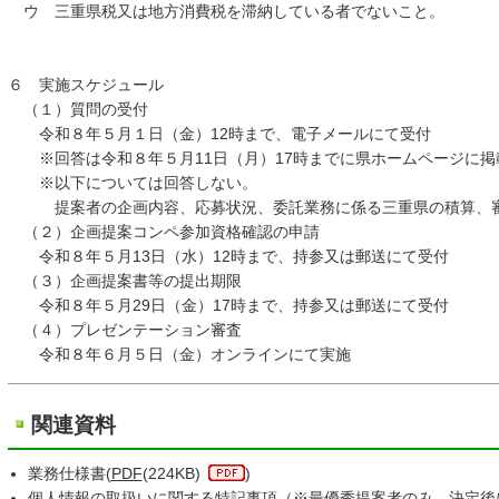
ウ 三重県税又は地方消費税を滞納している者でないこと。
６ 実施スケジュール
（１）質問の受付
令和８年５月１日（金）12時まで、電子メールにて受付
※回答は令和８年５月11日（月）17時までに県ホームページに掲
※以下については回答しない。
提案者の企画内容、応募状況、委託業務に係る三重県の積算、審
（２）企画提案コンペ参加資格確認の申請
令和８年５月13日（水）12時まで、持参又は郵送にて受付
（３）企画提案書等の提出期限
令和８年５月29日（金）17時まで、持参又は郵送にて受付
（４）プレゼンテーション審査
令和８年６月５日（金）オンラインにて実施
関連資料
業務仕様書(
PDF
(224KB)
)
個人情報の取扱いに関する特記事項（※最優秀提案者のみ、決定後