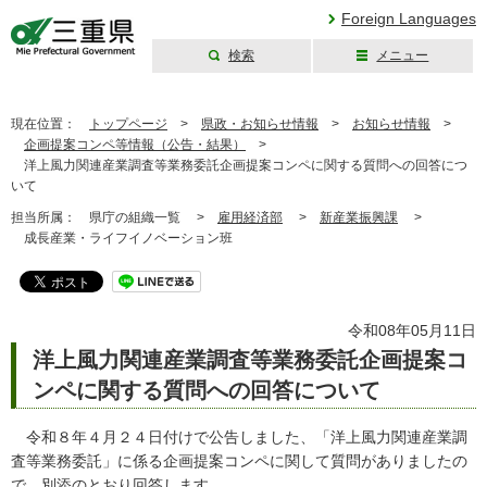
Foreign Languages
検索
メニュー
三重県公式ウェブ
サイト
現在位置：
トップページ
>
県政・お知らせ情報
>
お知らせ情報
>
企画提案コンペ等情報（公告・結果）
>
洋上風力関連産業調査等業務委託企画提案コンペに関する質問への回答につ
いて
担当所属：
県庁の組織一覧 >
雇用経済部
>
新産業振興課
>
成長産業・ライフイノベーション班
令和08年05月11日
洋上風力関連産業調査等業務委託企画提案コ
ンペに関する質問への回答について
令和８年４月２４日付けで公告しました、「洋上風力関連産業調
査等業務委託」に係る企画提案コンペに関して質問がありましたの
で、別添のとおり回答します。