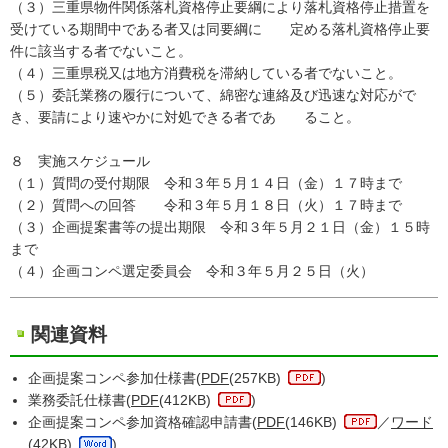
（３）三重県物件関係落札資格停止要綱により落札資格停止措置を
受けている期間中である者又は同要綱に 定める落札資格停止要
件に該当する者でないこと。
（４）三重県税又は地方消費税を滞納している者でないこと。
（５）委託業務の履行について、綿密な連絡及び迅速な対応がで
き、要請により速やかに対処できる者であ ること。
８ 実施スケジュール
（１）質問の受付期限 令和３年５月１４日（金）１７時まで
（２）質問への回答 令和３年５月１８日（火）１７時まで
（３）企画提案書等の提出期限 令和３年５月２１日（金）１５時
まで
（４）企画コンペ選定委員会 令和３年５月２５日（火）
関連資料
企画提案コンペ参加仕様書(
PDF
(257KB)
)
業務委託仕様書(
PDF
(412KB)
)
企画提案コンペ参加資格確認申請書(
PDF
(146KB)
／
ワード
(42KB)
)