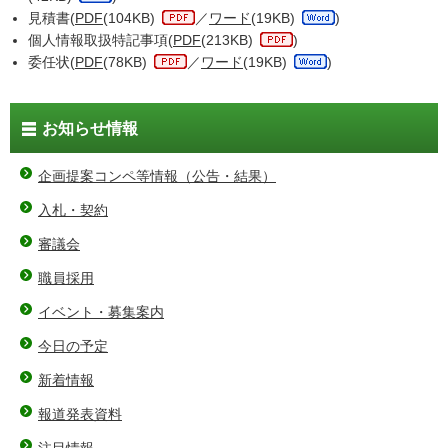
見積書(
PDF
(104KB)
／
ワード
(19KB)
)
個人情報取扱特記事項(
PDF
(213KB)
)
委任状(
PDF
(78KB)
／
ワード
(19KB)
)
お知らせ情報
企画提案コンペ等情報（公告・結果）
入札・契約
審議会
職員採用
イベント・募集案内
今日の予定
新着情報
報道発表資料