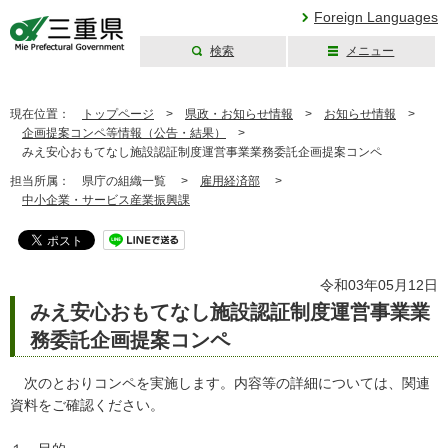
Foreign Languages
検索
メニュー
三重県公式ウェブ
サイト
現在位置：
トップページ
>
県政・お知らせ情報
>
お知らせ情報
>
企画提案コンペ等情報（公告・結果）
>
みえ安心おもてなし施設認証制度運営事業業務委託企画提案コンペ
担当所属：
県庁の組織一覧 >
雇用経済部
>
中小企業・サービス産業振興課
令和03年05月12日
みえ安心おもてなし施設認証制度運営事業業
務委託企画提案コンペ
次のとおりコンペを実施します。内容等の詳細については、関連
資料をご確認ください。