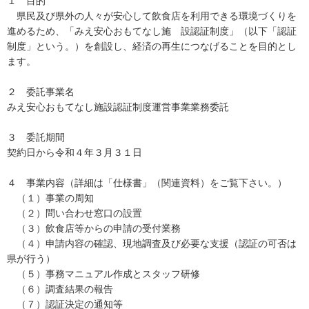
１ 目的
県民及び県外の人々が安心して飲食店を利用できる環境づくりを
進めるため、「みえ安心おもてなし施 設認証制度」（以下「認証
制度」という。）を創設し、経済の再生につなげることを目的とし
ます。
２ 委託事業名
みえ安心おもてなし施設認証制度運営事業業務委託
３ 委託期間
契約日から令和４年３月３１日
４ 事業内容（詳細は「仕様書」（関連資料）をご覧下さい。）
（１）事業の周知
（２）問い合わせ窓口の設置
（３）飲食店等からの申請の受付業務
（４）申請内容の確認、現地調査及び必要な支援（認証の可否は
県が行う）
（５）事務マニュアル作成とスタッフ研修
（６）調査結果の報告
（７）認証決定の通知等