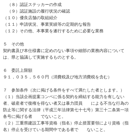
（８）認証ステッカーの作成
（９）認証施設の履行状況の確認
（１０）優良店舗の取組紹介
（１１）申請状況、事業実績等の定期的な報告
（１２）その他、本事業を遂行するために必要な業務
５ その他
契約書及び本仕様書に定めのない事項や細部の業務内容について
は、県と協議して実施するものとする。
６ 委託上限額
９１，０３５，５６０円（消費税及び地方消費税を含む）
７ 参加条件（次に掲げる条件をすべて満たした者とします。）
（１）当該企画提案コンペに係る契約を締結する能力を有しない
者、破産者で復権を得ない者又は暴力団員 による不当な行為の
防止等に関する法律（平成三年法律第七十七号）第三十二条第一項
各号に掲げる者 でないこと。
（２）三重県建設工事等資格（指名）停止措置要領により資格（指
名）停止を受けている期間中である者で ないこと。