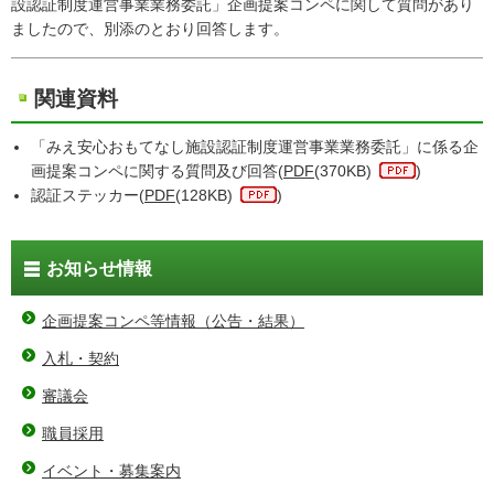
設認証制度運営事業業務委託」企画提案コンペに関して質問があり
ましたので、別添のとおり回答します。
関連資料
「みえ安心おもてなし施設認証制度運営事業業務委託」に係る企
画提案コンペに関する質問及び回答(
PDF
(370KB)
)
認証ステッカー(
PDF
(128KB)
)
お知らせ情報
企画提案コンペ等情報（公告・結果）
入札・契約
審議会
職員採用
イベント・募集案内