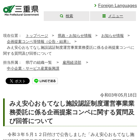
Foreign Languages
検索
メニュー
三重県公式ウェブ
サイト
現在位置：
トップページ
>
県政・お知らせ情報
>
お知らせ情報
>
企画提案コンペ等情報（公告・結果）
>
みえ安心おもてなし施設認証制度運営事業業務委託に係る企画提案コンペに
関する質問及び回答について
担当所属：
県庁の組織一覧 >
雇用経済部
>
中小企業・サービス産業振興課
令和03年05月18日
みえ安心おもてなし施設認証制度運営事業業
務委託に係る企画提案コンペに関する質問及
び回答について
令和３年５月１２日付けで公告しました「みえ安心おもてなし施