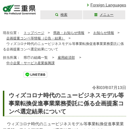
Foreign Languages
検索
メニュー
三重県公式ウェブ
サイト
現在位置：
トップページ
>
県政・お知らせ情報
>
お知らせ情報
>
企画提案コンペ等情報（公告・結果）
>
ウィズコロナ時代のニュービジネスモデル等事業転換促進事業業務委託に係
る企画提案コンペ選定結果について
担当所属：
県庁の組織一覧 >
雇用経済部
>
中小企業・サービス産業振興課
ツイート
令和03年07月13日
ウィズコロナ時代のニュービジネスモデル等
事業転換促進事業業務委託に係る企画提案コ
ンペ選定結果について
ウィズコロナ時代のニュービジネスモデル等事業転換促進事業業